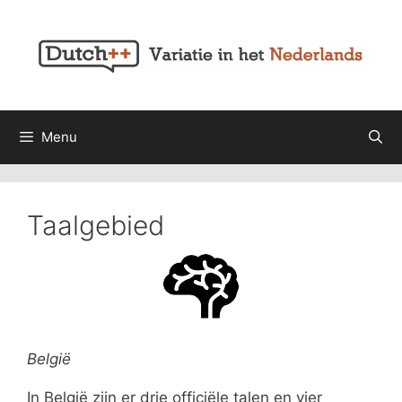
Ga
naar
de
inhoud
Menu
Taalgebied
België
In België zijn er drie officiële talen en vier