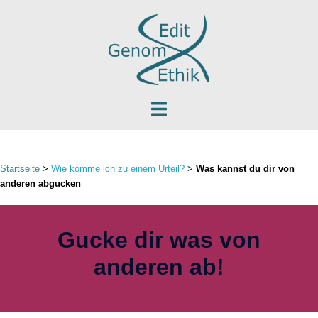
Zum
Inhalt
springen
Menü
umschalten
Startseite
>
Wie komme ich zu einem Urteil?
>
Was kannst du dir von
anderen abgucken
Gucke dir was von
anderen ab!