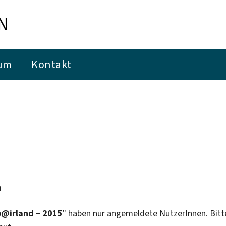
N
um
Kontakt
h
b@irland – 2015
" haben nur angemeldete NutzerInnen. Bitt