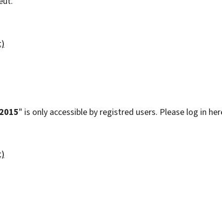
eut.
t)
 2015
" is only accessible by registred users. Please log in her
t)