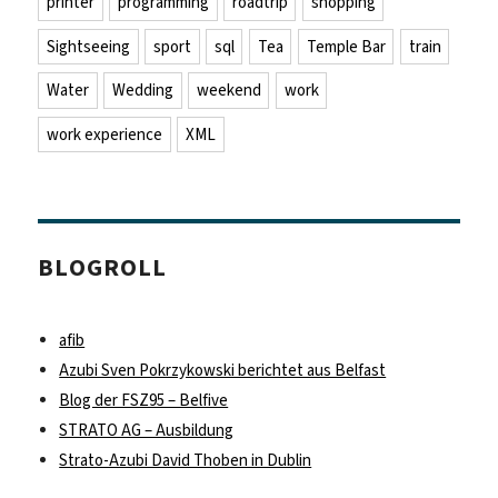
printer
programming
roadtrip
shopping
Sightseeing
sport
sql
Tea
Temple Bar
train
Water
Wedding
weekend
work
work experience
XML
BLOGROLL
afib
Azubi Sven Pokrzykowski berichtet aus Belfast
Blog der FSZ95 – Belfive
STRATO AG – Ausbildung
Strato-Azubi David Thoben in Dublin