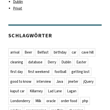
Dublin
Privat
SCHLAGWÖRTER
arrival
Beer
Belfast
birthday
car
cave hill
cleaning
database
Derry
Dublin
Easter
first day
first weekend
football
getting lost
good to know
interview
Java
jmeter
jQuery
kaput car
Killarney
Lad Lane
Lagan
Londonderry
Milk
oracle
order food
php