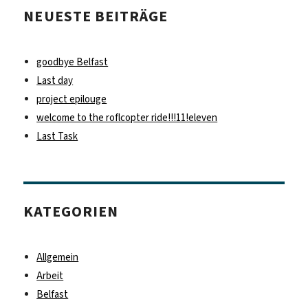
NEUESTE BEITRÄGE
goodbye Belfast
Last day
project epilouge
welcome to the roflcopter ride!!!11!eleven
Last Task
KATEGORIEN
Allgemein
Arbeit
Belfast