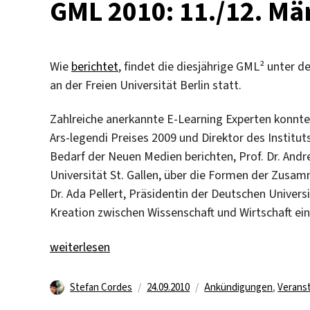
GML 2010: 11./12. Mä
Wie
berichtet
, findet die diesjährige GML² unter 
an der Freien Universität Berlin statt.
Zahlreiche anerkannte E-Learning Experten konnte
Ars-legendi Preises 2009 und Direktor des
Institut
Bedarf der Neuen Medien berichten, Prof. Dr. Andre
Universität St. Gallen, über die F
ormen der Zusamm
Dr. Ada Pellert,
Präsidentin der Deutschen Universi
Kreation zwischen Wissenschaft und Wirtschaft ei
„GML 2010: 11./12. März 2010 an der FU“
weiterlesen
Autor
Veröffentlicht
Kategorien
Stefan Cordes
24.09.2010
Ankündigungen
,
Verans
am