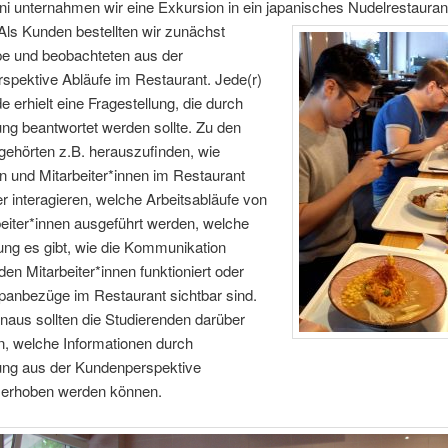
i unternahmen wir eine Exkursion in ein japanisches Nudelrestaurant
Als Kunden bestellten wir zunächst
e und beobachteten aus der
spektive Abläufe im Restaurant. Jede(r)
e erhielt eine Fragestellung, die durch
ng beantwortet werden sollte. Zu den
gehörten z.B. herauszufinden, wie
 und Mitarbeiter*innen im Restaurant
r interagieren, welche Arbeitsabläufe von
eiter*innen ausgeführt werden, welche
lung es gibt, wie die Kommunikation
en Mitarbeiter*innen funktioniert oder
panbezüge im Restaurant sichtbar sind.
naus sollten die Studierenden darüber
en, welche Informationen durch
ng aus der Kundenperspektive
 erhoben werden können.