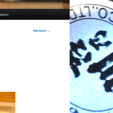
essum
Nächster
→