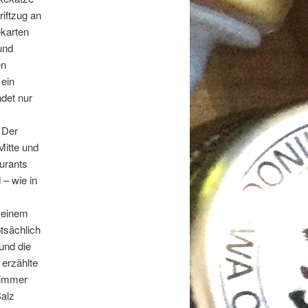
iftzug an
ekarten
und
en
 ein
ndet nur
. Der
Mitte und
urants
– wie in
n einem
tsächlich
und die
 erzählte
 immer
Salz