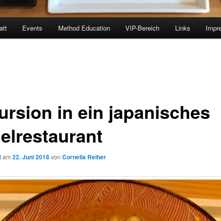
att
Events
Method Education
VIP-Bereich
Links
Impr
ursion in ein japanisches
elrestaurant
ht am
22. Juni 2018
von
Cornelia Reiher