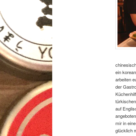
chinesisch
ein korean
arbeiten 
der Gastro
Küchenhilf
türkischen
auf Englis
angebotene
mir in ein
glücklich