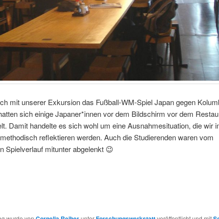
eich mit unserer Exkursion das Fußball-WM-Spiel Japan gegen Kolum
 hatten sich einige Japaner*innen vor dem Bildschirm vor dem Restau
. Damit handelte es sich wohl um eine Ausnahmesituation, die wir 
t methodisch reflektieren werden. Auch die Studierenden waren vom
en Spielverlauf mitunter abgelenkt 😉
rag wurde von
Cornelia Reiher
unter
Forschungswerkstatt
veröffentlicht und mit
S