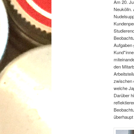
Am 20. Jun
Neukölln.
Nudelsupp
Kundenper
Studierend
Beobachtu
Aufgaben 
Kund*innen
miteinande
den Mitarb
Arbeitstei
zwischen d
welche Ja
Darüber hi
reflektier
Beobachtu
überhaupt