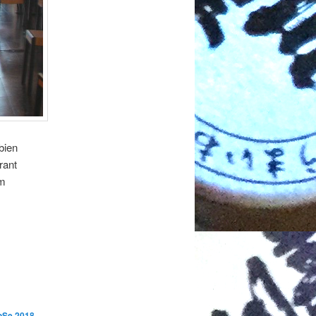
bien
rant
im
oSe 2018