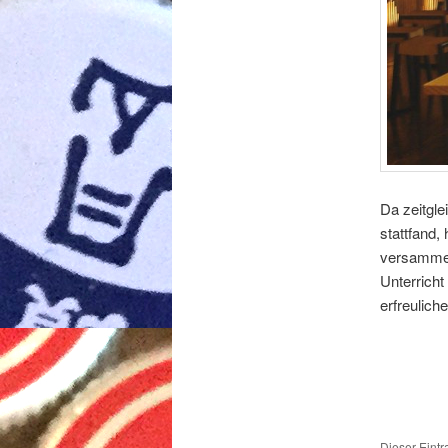
Da zeitgl
stattfand,
versammelt
Unterrich
erfreulich
Dieser Eint