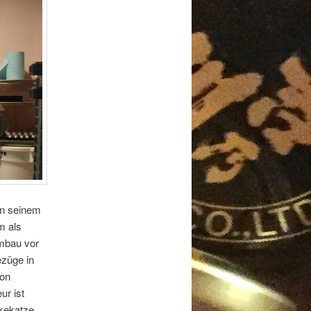
on seinem
m als
mbau vor
züge in
von
ur ist
nkekatze