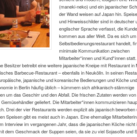
(maneki-neko) und ein japanischer Schr
der Wand weisen auf Japan hin. Speis
und Hinweisschilder sind in deutscher 
englischer Sprache verfasst, die Kund
kommen aus aller Welt. Da es sich um
Selbstbedienungsrestaurant handelt, fi
minimale Kommunikation zwischen
Mitarbeiter*innen und Kund*innen statt
e Besitzer betreibt eine weitere japanische Kneipe mit Restaurant in 
isches Barbecue-Restaurant – ebenfalls in Neukölln. In seinen Resta
europäische, japanische und koreanische Bedienungen und Köche und 
nomie in Berlin häufig üblich – kümmern sich afrikanisch-stämmige
en um das Geschirr und den Abfall. Die frischen Zutaten werden vo
 Gemüsehändler geliefert. Die Mitarbeiter*innen kommunizieren haup
ch. Drei der vier Restaurants werden explizit als japanisch beworben 
n Speisen gibt es meist auch in Japan. Eine ehemalige Mitarbeiterin
em Interview im vergangenen Jahr, dass die japanischen Köche nicht
 mit dem Geschmack der Suppen seien, da sie zu viel Sojasoße und 