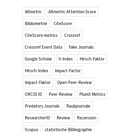
Altmetric
Altmetric Attention Score
Bibliometrie
CiteScore
CiteScore metrics
Crossref
Crossref Event Data
Fake Journals
Google Scholar
h-Index
Hirsch-Faktor
Hirsch-Index
Impact-Factor
Impact-Faktor
Open Peer-Review
ORCID ID
Peer-Review
PlumX Metrics
Predatory Journals
Raubjournale
ResearcherID
Review
Rezension
Scopus
statistische Bibliographie