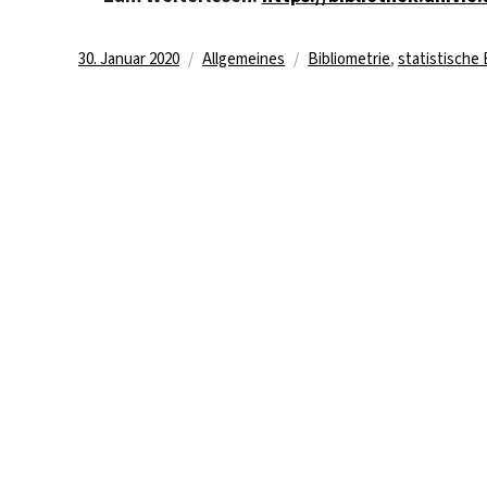
Veröffentlicht
Kategorien
Schlagwörter
30. Januar 2020
Allgemeines
Bibliometrie
,
statistische 
am