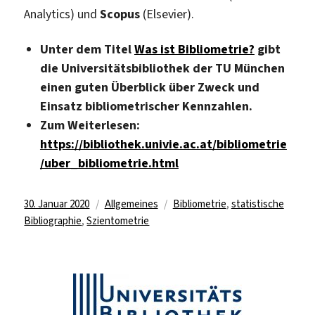
Analytics) und
Scopus
(Elsevier).
Unter dem Titel
Was ist Bibliometrie?
gibt
die Universitätsbibliothek der TU München
einen guten Überblick über Zweck und
Einsatz bibliometrischer Kennzahlen.
Zum Weiterlesen:
https://bibliothek.univie.ac.at/bibliometrie
/uber_bibliometrie.html
Veröffentlicht
Kategorien
Schlagwörter
30. Januar 2020
Allgemeines
Bibliometrie
,
statistische
am
Bibliographie
,
Szientometrie