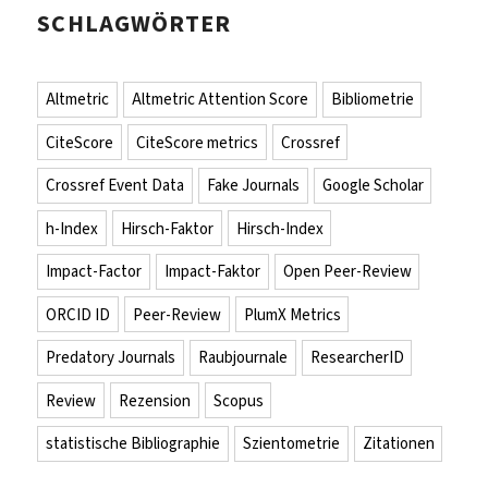
SCHLAGWÖRTER
Altmetric
Altmetric Attention Score
Bibliometrie
CiteScore
CiteScore metrics
Crossref
Crossref Event Data
Fake Journals
Google Scholar
h-Index
Hirsch-Faktor
Hirsch-Index
Impact-Factor
Impact-Faktor
Open Peer-Review
ORCID ID
Peer-Review
PlumX Metrics
Predatory Journals
Raubjournale
ResearcherID
Review
Rezension
Scopus
statistische Bibliographie
Szientometrie
Zitationen