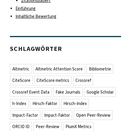
Zitationsbasiert
Einführung
Inhaltliche Bewertung
SCHLAGWÖRTER
Altmetric
Altmetric Attention Score
Bibliometrie
CiteScore
CiteScore metrics
Crossref
Crossref Event Data
Fake Journals
Google Scholar
h-Index
Hirsch-Faktor
Hirsch-Index
Impact-Factor
Impact-Faktor
Open Peer-Review
ORCID ID
Peer-Review
PlumX Metrics