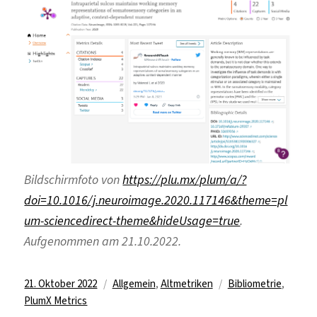
Bildschirmfoto von
https://plu.mx/plum/a/?
doi=10.1016/j.neuroimage.2020.117146&theme=pl
um-sciencedirect-theme&hideUsage=true
.
Aufgenommen am 21.10.2022.
Veröffentlicht
Kategorien
Schlagwörter
21. Oktober 2022
Allgemein
,
Altmetriken
Bibliometrie
,
am
PlumX Metrics