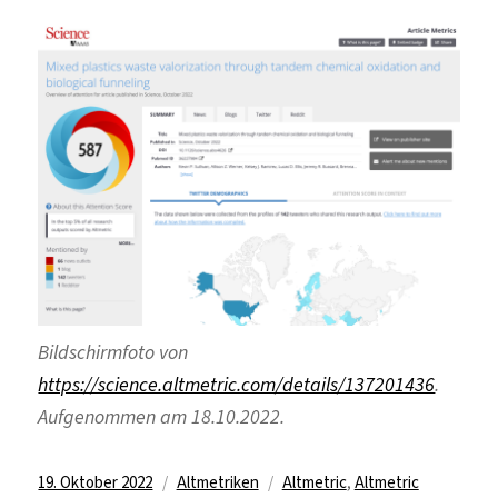
Bildschirmfoto von
https://science.altmetric.com/details/137201436
.
Aufgenommen am 18.10.2022.
Veröffentlicht
Kategorien
Schlagwörter
19. Oktober 2022
Altmetriken
Altmetric
,
Altmetric