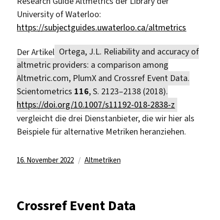
Research Guide Altmetrics der Library der
University of Waterloo:
https://subjectguides.uwaterloo.ca/altmetrics
Der Artikel
Ortega, J.L. Reliability and accuracy of
altmetric providers: a comparison among
Altmetric.com, PlumX and Crossref Event Data.
Scientometrics
116
, S. 2123–2138 (2018).
https://doi.org/10.1007/s11192-018-2838-z
vergleicht die drei Dienstanbieter, die wir hier als
Beispiele für alternative Metriken heranziehen.
Veröffentlicht
Kategorien
16. November 2022
Altmetriken
am
Crossref Event Data