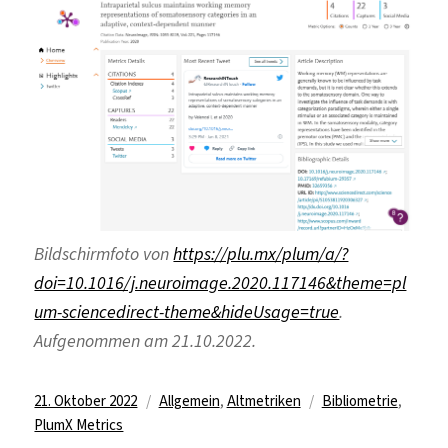
Bildschirmfoto von
https://plu.mx/plum/a/?
doi=10.1016/j.neuroimage.2020.117146&theme=pl
um-sciencedirect-theme&hideUsage=true
.
Aufgenommen am 21.10.2022.
Veröffentlicht
Kategorien
Schlagwörter
21. Oktober 2022
Allgemein
,
Altmetriken
Bibliometrie
,
am
PlumX Metrics