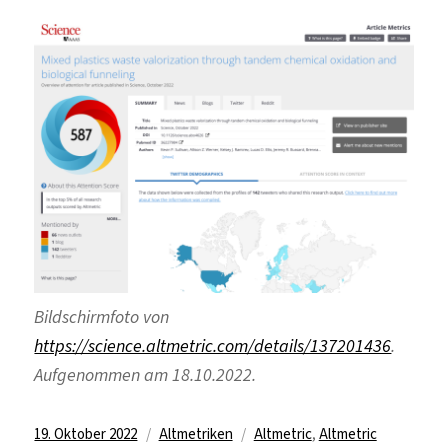
Bildschirmfoto von
https://science.altmetric.com/details/137201436
.
Aufgenommen am 18.10.2022.
Veröffentlicht
Kategorien
Schlagwörter
19. Oktober 2022
Altmetriken
Altmetric
,
Altmetric