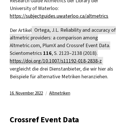
Research Guide Altmetrics der Library der
University of Waterloo:
https://subjectguides.uwaterloo.ca/altmetrics
Der Artikel
Ortega, J.L. Reliability and accuracy of
altmetric providers: a comparison among
Altmetric.com, PlumX and Crossref Event Data.
Scientometrics
116
, S. 2123–2138 (2018).
https://doi.org/10.1007/s11192-018-2838-z
vergleicht die drei Dienstanbieter, die wir hier als
Beispiele für alternative Metriken heranziehen.
Veröffentlicht
Kategorien
16. November 2022
Altmetriken
am
Crossref Event Data