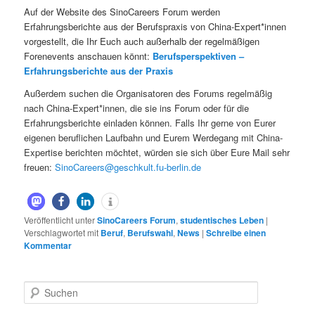
Auf der Website des SinoCareers Forum werden
Erfahrungsberichte aus der Berufspraxis von China-Expert*innen
vorgestellt, die Ihr Euch auch außerhalb der regelmäßigen
Forenevents anschauen könnt:
Berufsperspektiven –
Erfahrungsberichte aus der Praxis
Außerdem suchen die Organisatoren des Forums regelmäßig
nach China-Expert*innen, die sie ins Forum oder für die
Erfahrungsberichte einladen können. Falls Ihr gerne von Eurer
eigenen beruflichen Laufbahn und Eurem Werdegang mit China-
Expertise berichten möchtet, würden sie sich über Eure Mail sehr
freuen:
SinoCareers@geschkult.fu-berlin.de
Veröffentlicht unter
SinoCareers Forum
,
studentisches Leben
|
Verschlagwortet mit
Beruf
,
Berufswahl
,
News
|
Schreibe einen
Kommentar
S
u
c