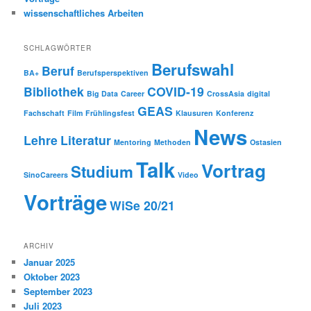
wissenschaftliches Arbeiten
SCHLAGWÖRTER
Berufswahl
Beruf
BA+
Berufsperspektiven
Bibliothek
COVID-19
Big Data
Career
CrossAsia
digital
GEAS
Fachschaft
Film
Frühlingsfest
Klausuren
Konferenz
News
Lehre
Literatur
Mentoring
Methoden
Ostasien
Talk
Vortrag
Studium
SinoCareers
Video
Vorträge
WiSe 20/21
ARCHIV
Januar 2025
Oktober 2023
September 2023
Juli 2023