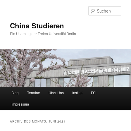
Zum
Zum
primären
sekundären
Such
Inhalt
Inhalt
springen
springen
China Studieren
Ein Userblog der Freien Universität Berlin
Hauptmenü
Blog
Termine
Über Uns
Institut
FSI
Impressum
ARCHIV DES MONATS:
JUNI 2021