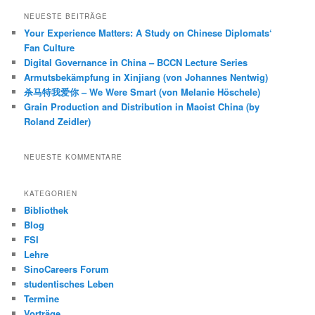
h
NEUESTE BEITRÄGE
e
Your Experience Matters: A Study on Chinese Diplomats‘
n
Fan Culture
Digital Governance in China – BCCN Lecture Series
Armutsbekämpfung in Xinjiang (von Johannes Nentwig)
杀马特我爱你 – We Were Smart (von Melanie Höschele)
Grain Production and Distribution in Maoist China (by
Roland Zeidler)
NEUESTE KOMMENTARE
KATEGORIEN
Bibliothek
Blog
FSI
Lehre
SinoCareers Forum
studentisches Leben
Termine
Vorträge