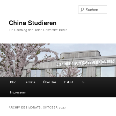
Zum
Zum
primären
sekundären
Such
Inhalt
Inhalt
springen
springen
China Studieren
Ein Userblog der Freien Universität Berlin
Hauptmenü
Blog
Termine
Über Uns
Institut
FSI
Impressum
ARCHIV DES MONATS:
OKTOBER 2023