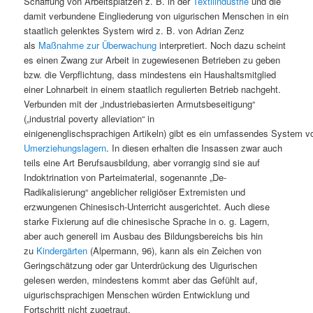
Schaffung von Arbeitsplätzen z. B. in der
Textilindustrie
und die
damit verbundene Eingliederung von uigurischen Menschen in ein
staatlich gelenktes System wird z. B. von Adrian Zenz
als
Maßnahme zur Überwachung
interpretiert. Noch dazu scheint
es einen Zwang zur Arbeit in zugewiesenen Betrieben zu geben
bzw. die Verpflichtung, dass mindestens ein Haushaltsmitglied
einer Lohnarbeit in einem staatlich regulierten Betrieb nachgeht.
Verbunden mit der „industriebasierten Armutsbeseitigung“
(„industrial poverty alleviation“ in
einigenenglischsprachigen Artikeln) gibt es ein umfassendes System v
Umerziehungslagern
. In diesen erhalten die Insassen zwar auch
teils eine Art Berufsausbildung, aber vorrangig sind sie auf
Indoktrination von Parteimaterial, sogenannte „De-
Radikalisierung“ angeblicher religiöser Extremisten und
erzwungenen Chinesisch-Unterricht ausgerichtet. Auch diese
starke Fixierung auf die chinesische Sprache in o. g. Lagern,
aber auch generell im Ausbau des Bildungsbereichs bis hin
zu
Kindergärten
(Alpermann, 96), kann als ein Zeichen von
Geringschätzung oder gar Unterdrückung des Uigurischen
gelesen werden, mindestens kommt aber das Gefühlt auf,
uigurischsprachigen Menschen würden Entwicklung und
Fortschritt nicht zugetraut.