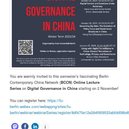
You are warmly invited to this semester’s fascinating Berlin
Contemporary China Network (
BCCN
)
Online Lecture
Series
on
Digital Governance in China
starting on 2 November!
You can register here:
https://fu-
berlin.webex.com/webappng/sites/fu-
berlin/webinar/webinarSeries/register/8df470e12e264f959533abfdd58bd