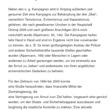
Neben den o. g. Kampagnen wird in Xinjiang außerdem seit
geraumer Zeit eine Kampagne zur Bekämpfung der drei „Übel“,
namentlich Terrorismus, Extremismus und Separatismus,
gefahren, die nach gewaltsamen Unruhen in der Hauptstadt
Ürümqi 2009 und nach größeren Anschlägen 2014 noch
verschärft wurde (Alpermann, 63, 144). Die Kampagnen laufen
teils Hand in Hand und sind im Ergebnis nicht klar voneinander
zu trennen, da z. B. für einen großangelegten Ausbau der Polizei
und anderer Sicherheitskräfte tausende Stellen geschaffen
wurden (Alpermann, 169) oder Menschen in Lagern oder
anderswo zu Arbeit gezwungen werden, um sie einerseits aus
der Armut zu „heben“ und andererseits von ihren angeblichen
extremistischen Gedanken zu befreien.
Für den Zeitraum von 1994 bis 2000 konnte
eine Studie herausfinden, dass finanzielle Mittel der
Zentralregierung, die
eine Verringerung von Armut zum Ziel hatten, insgesamt eher genutzt
wurden, um den Staats- und Sicherheitsapparat auszubauen und
langfristig die staatliche Kontrolle zu stärken. Eine aktuelle