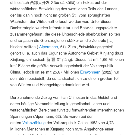
chinesisch 西部大开发 Xībù dà kāifā) ein Fokus auf der
wirtschaftlichen Entwicklung des westlichen Teils des Landes,
der bis dahin noch nicht im großen Stil vom sprunghaften
Wachstum der Wirtschaft erfasst worden war. Unter dieser
Dachstrategie wurden Infrastruktur- und Entwicklungsprojekte
zusammengefasst, die diese Unterschiede überbrücken sollten
und so „auch die Grenzregionen stärker an die Zentrale […]
binden“ sollten (
Alpermann
, 61). Zum „Entwicklungsgebiet“
gehört u. a. auch das Uigurische Autonome Gebiet Xinjiang (kurz
Xinjiang, chinesisch 新 疆 Xīnjiāng). Dieses ist mit 1,66 Millionen
km² Fläche die größte Verwaltungseinheit der Volksrepublik
China, jedoch ist es mit 25,87 Millionen
Einwohnern
(2022) nur
sehr dünn besiedelt, da es landschaftlich zu einem großen Teil
von Wüsten und Hochgebirgen dominiert wird.
Der zunehmende Zuzug von Han-Chinesen in das Gebiet und
deren häufige Vormachtstellung in gesellschaftlichen und
wirtschaftlichen Bereichen führt zu fortwährenden interethnischen
Spannungen (Alpermann, 62). So waren bei der
ersten
Volkszählung
der Volksrepublik China 1953 von 4,78
Millionen Menschen in Xinjiang noch 93% Angehörige einer