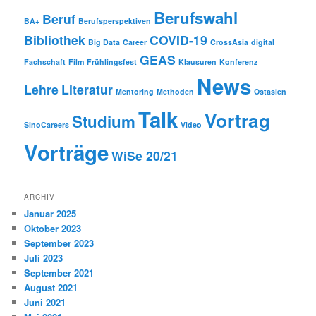
Berufswahl
Beruf
BA+
Berufsperspektiven
Bibliothek
COVID-19
Big Data
Career
CrossAsia
digital
GEAS
Fachschaft
Film
Frühlingsfest
Klausuren
Konferenz
News
Lehre
Literatur
Mentoring
Methoden
Ostasien
Talk
Vortrag
Studium
SinoCareers
Video
Vorträge
WiSe 20/21
ARCHIV
Januar 2025
Oktober 2023
September 2023
Juli 2023
September 2021
August 2021
Juni 2021