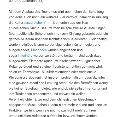
dürfen (Alpermann, 81).
Mit dem Ausbau des Tourismus wird aber neben der Schaffung
von Jobs auch noch ein weiteres Ziel verfolgt, nämlich in Xinjiang
die Kultur „
anzureichern
“ mit Elementen aus der Han-
chinesischen Kultur. Dazu wurden beispielsweise Ausstellungen
über traditionelle Scherenschnitte nach Xinjiang gebracht oder ein
ganzes Museum über den Konfuzianismus errichtet. Gleichzeitig
werden religiöse Elemente der uigurischen Kultur negiert und
ausgeblendet,
Moscheen
wurden abgerissen und
sogar
Friedhöfe
wurden zerstört und beräumt. Und auch dass
ausgewählte Elemente (quasi „wünschenswerte“) uigurischer
Kultur gefördert und zu einer Touristenattraktion gemacht wird,
seien es Tanzshows, Musikdarbietungen oder traditionelle
Kleidung als Souvenir, ist insofern problematisch, dass dahinter
eine gewisse staatliche Lenkung steht, die den Betroffenen wenig
bis keinen Spielraum bietet, wie und ob sie selbst ihre Kultur und
ihre Traditionen präsentieren und entwickeln wollen.
Vereinheitlichte Tänze und dem chinesischen Geschmack
angepasste Musik haben zudem nicht mehr viel mit traditionellen
Praktiken zu tun, wenn sie noch dazu nicht mehr zu ihren
ursprünglichen Anlässen aufgeführt bzw. zelebriert werden