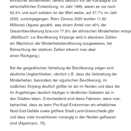
ethnischer Minderheiten; bereits deutlich vor der Kampagne zur
wirtschaftlichen Entwicklung, im Jahr 1990, waren es nur noch
62,4% und auch seitdem ist der Wert weiter, auf 57,7% im Jahr
2020, zurückgegangen. Beim Zensus 2020 wurden 11,62
Millionen Uiguren gezählt, was einem Anteil von 45% der
Gesamtbevölkerung bzw.von 77,8% der ethnischen Minderheiten entspra
„Weißbuch“ zur Bevölkerung Xinjiangs wird in absoluten Zahlen
ein Wachstum der Minderheitsbevölkerung ausgewiesen, bei
Betrachtung der relativen Zahlen erkennt man aber
einen Rückgang.)
Bei der geografischen Verteilung der Bevölkerung zeigen sich
deutliche Ungleichheiten, nämlich z.B. dass die Verbreitung der
Minderheiten, besonders der uigurischen Bevölkerung, im
südlichen Xinjiang deutlich größer ist als im Norden und dass die
ihr Angehörigen deutlich häufiger in ländlichen Gebieten als in
den Städten leben. Entscheidend sind diese Faktoren, wenn man
betrachtet, dass es beim Pro-Kopf-Einkommen ein erhebliches
Nord-Süd-Gefälle sowie größere Stadt-Land-Unterschiede gibt
und dass viele Investitionen vorrangig in den Norden geflossen
sind (Alpermann, 75).