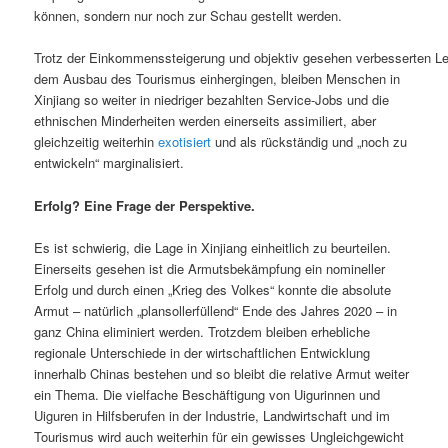
können, sondern nur noch zur Schau gestellt werden.
Trotz der Einkommenssteigerung und objektiv gesehen verbesserten Le
dem Ausbau des Tourismus einhergingen, bleiben Menschen in
Xinjiang so weiter in niedriger bezahlten Service-Jobs und die
ethnischen Minderheiten werden einerseits assimiliert, aber
gleichzeitig weiterhin
exotisiert
und als rückständig und „noch zu
entwickeln“ marginalisiert.
Erfolg? Eine Frage der Perspektive.
Es ist schwierig, die Lage in Xinjiang einheitlich zu beurteilen.
Einerseits gesehen ist die Armutsbekämpfung ein nomineller
Erfolg und durch einen „Krieg des Volkes“ konnte die absolute
Armut – natürlich „plansollerfüllend“ Ende des Jahres 2020 – in
ganz China eliminiert werden. Trotzdem bleiben erhebliche
regionale Unterschiede in der wirtschaftlichen Entwicklung
innerhalb Chinas bestehen und so bleibt die relative Armut weiter
ein Thema. Die vielfache Beschäftigung von Uigurinnen und
Uiguren in Hilfsberufen in der Industrie, Landwirtschaft und im
Tourismus wird auch weiterhin für ein gewisses Ungleichgewicht