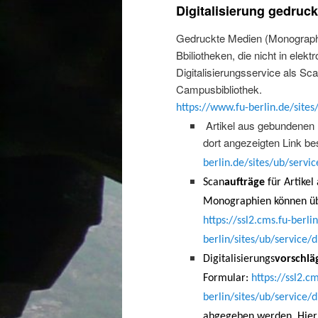
Digitalisierung gedruc
Gedruckte Medien (Monographi
Bbiliotheken, die nicht in ele
Digitalisierungsservice als Sc
Campusbibliothek.
https://www.fu-berlin.de/sites
Artikel aus gebundenen (
dort angezeigten Link be
berlin.de/sites/ub/servi
Scan
aufträge
für Artikel
Monographien können übe
https://ssl2.cms.fu-berlin
berlin/sites/ub/service/
Digitalisierungs
vorschlä
Formular:
https://ssl2.cm
berlin/sites/ub/service/
abgegeben werden. Hier 