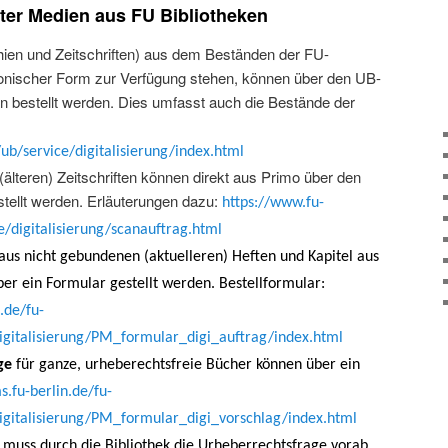
kter Medien aus FU Bibliotheken
en und Zeitschriften) aus dem Beständen der FU-
ktronischer Form zur Verfügung stehen, können über den UB-
an bestellt werden. Dies umfasst auch die Bestände der
/ub/service/digitalisierung/index.html
älteren) Zeitschriften können direkt aus Primo über den
stellt werden. Erläuterungen dazu:
https://www.fu-
ce/digitalisierung/scanauftrag.html
 aus nicht gebundenen (aktuelleren) Heften und Kapitel aus
r ein Formular gestellt werden. Bestellformular:
.de/fu-
digitalisierung/PM_formular_digi_auftrag/index.html
ge
für ganze, urheberechtsfreie Bücher können über ein
s.fu-berlin.de/fu-
digitalisierung/PM_formular_digi_vorschlag/index.html
muss durch die Bibliothek die Urheberrechtsfrage vorab