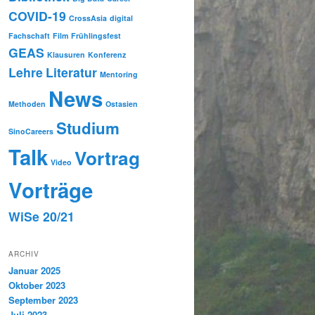
COVID-19
CrossAsia
digital
Fachschaft
Film
Frühlingsfest
GEAS
Klausuren
Konferenz
Lehre
Literatur
Mentoring
News
Methoden
Ostasien
Studium
SinoCareers
Talk
Vortrag
Video
Vorträge
WiSe 20/21
ARCHIV
Januar 2025
Oktober 2023
September 2023
Juli 2023