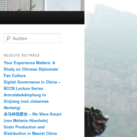
S
u
c
h
NEUESTE BEITRÄGE
e
Your Experience Matters: A
n
Study on Chinese Diplomats‘
Fan Culture
Digital Governance in China –
BCCN Lecture Series
Armutsbekämpfung in
Xinjiang (von Johannes
Nentwig)
杀马特我爱你 – We Were Smart
(von Melanie Höschele)
Grain Production and
Distribution in Maoist China