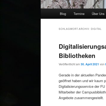
Hauptmenü
Blog
Termine
Über Uns
SCHLAGWORT-ARCHIV:
DIGITAL
Digitalisierung
Bibliotheken
Veröffentlicht am
30. April 2021
von
Gerade in der aktuellen Pandem
geöffnet haben und wir kaum ph
Digitalisierungsservice der FU
Mitarbeiter der Campusbibliot
Angebote zusammengestellt.