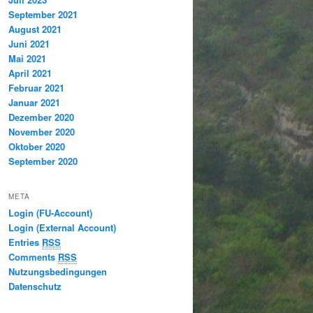
September 2021
August 2021
Juni 2021
Mai 2021
April 2021
Februar 2021
Januar 2021
Dezember 2020
November 2020
Oktober 2020
September 2020
META
Login (FU-Account)
Login (External Account)
Entries
RSS
Comments
RSS
Nutzungsbedingungen
Datenschutz