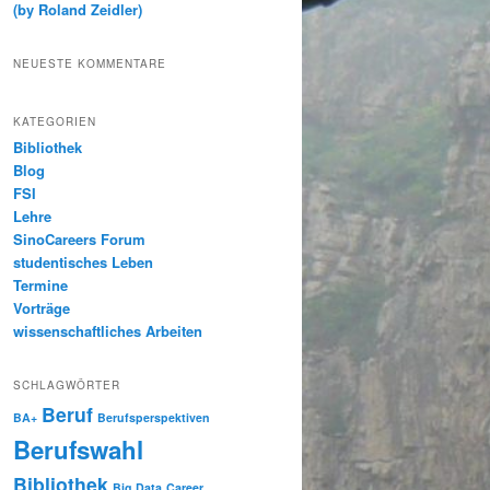
(by Roland Zeidler)
NEUESTE KOMMENTARE
KATEGORIEN
Bibliothek
Blog
FSI
Lehre
SinoCareers Forum
studentisches Leben
Termine
Vorträge
wissenschaftliches Arbeiten
SCHLAGWÖRTER
Beruf
BA+
Berufsperspektiven
Berufswahl
Bibliothek
Big Data
Career