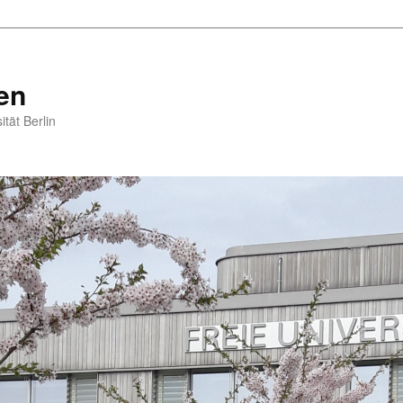
en
tät Berlin