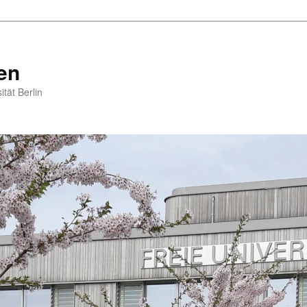
en
tät Berlin