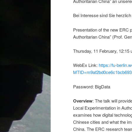
Authoritarian China” an unserem
Bei Interesse sind Sie herzlich
Presentation of the new ERC p
Authoritarian China” (Prof. Ge
Thursday, 11 February, 12:15 u
WebEx Link:
https://fu-berlin.
MTID=m9af2bd0ce6c1bcb6934
Password: BigData
Overview
: The talk will prov
Local Experimentation in Autho
examines how digital technolog
Chinese cities and what the impa
China. The ERC research team 