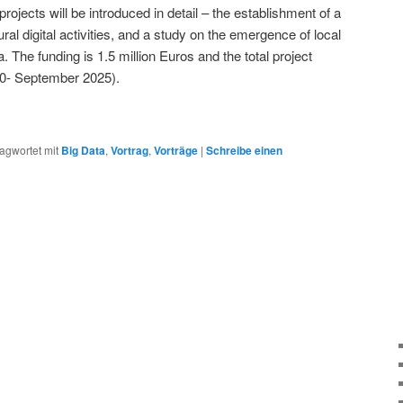
ojects will be introduced in detail – the establishment of a
ral digital activities, and a study on the emergence of local
. The funding is 1.5 million Euros and the total project
20- September 2025).
agwortet mit
Big Data
,
Vortrag
,
Vorträge
|
Schreibe einen