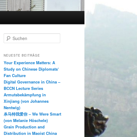
S
u
c
h
NEUESTE BEITRÄGE
e
Your Experience Matters: A
n
Study on Chinese Diplomats‘
Fan Culture
Digital Governance in China –
BCCN Lecture Series
Armutsbekämpfung in
Xinjiang (von Johannes
Nentwig)
杀马特我爱你 – We Were Smart
(von Melanie Höschele)
Grain Production and
Distribution in Maoist China