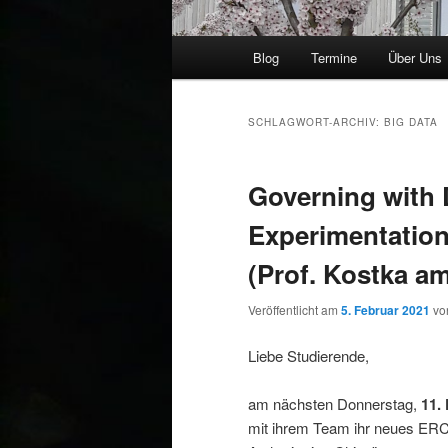
Hauptmenü
Blog
Termine
Über Uns
SCHLAGWORT-ARCHIV:
BIG DATA
Governing with 
Experimentation
(Prof. Kostka am
Veröffentlicht am
5. Februar 2021
v
Liebe Studierende,
am nächsten Donnerstag,
11.
mit ihrem Team ihr neues ERC 