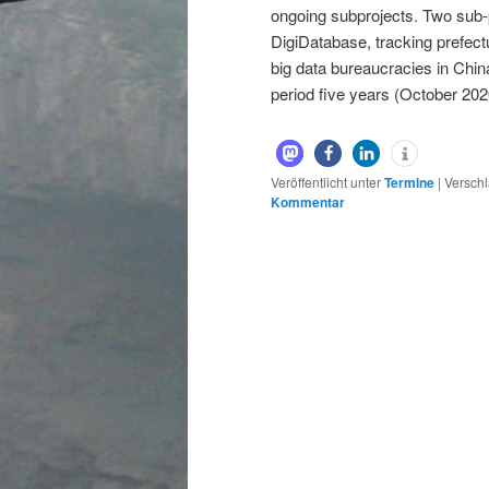
ongoing subprojects. Two sub-pr
DigiDatabase, tracking prefectu
big data bureaucracies in China
period five years (October 20
Veröffentlicht unter
Termine
|
Verschl
Kommentar