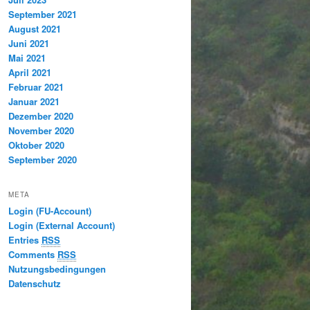
September 2021
August 2021
Juni 2021
Mai 2021
April 2021
Februar 2021
Januar 2021
Dezember 2020
November 2020
Oktober 2020
September 2020
META
Login (FU-Account)
Login (External Account)
Entries
RSS
Comments
RSS
Nutzungsbedingungen
Datenschutz