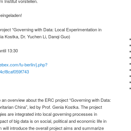
 Institut vorstellen.
 eingeladen!
roject “Governing with Data: Local Experimentation in
nia Kostka, Dr. Yuchen Li, Danqi Guo)
ntil 13:30
webex.com/fu-berlin/j.php?
cf8caf059f743
ide an overview about the ERC project “Governing with Data:
ritarian China”, led by Prof. Genia Kostka. The project
ies are integrated into local governing processes in
ct of big data is on social, political and economic life in
will introduce the overall project aims and summarize