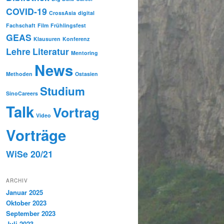
COVID-19
CrossAsia
digital
Fachschaft
Film
Frühlingsfest
GEAS
Klausuren
Konferenz
Lehre
Literatur
Mentoring
News
Methoden
Ostasien
Studium
SinoCareers
Talk
Vortrag
Video
Vorträge
WiSe 20/21
ARCHIV
Januar 2025
Oktober 2023
September 2023
Juli 2023