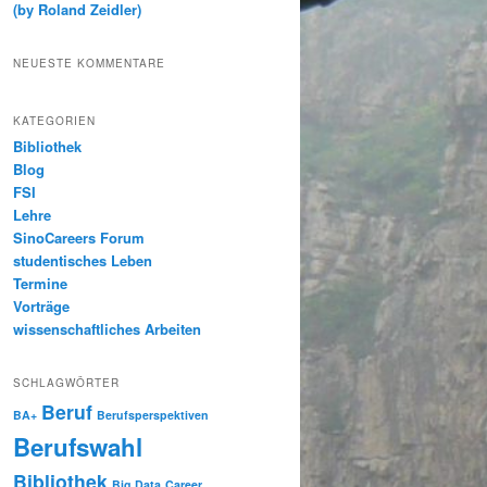
(by Roland Zeidler)
NEUESTE KOMMENTARE
KATEGORIEN
Bibliothek
Blog
FSI
Lehre
SinoCareers Forum
studentisches Leben
Termine
Vorträge
wissenschaftliches Arbeiten
SCHLAGWÖRTER
Beruf
BA+
Berufsperspektiven
Berufswahl
Bibliothek
Big Data
Career