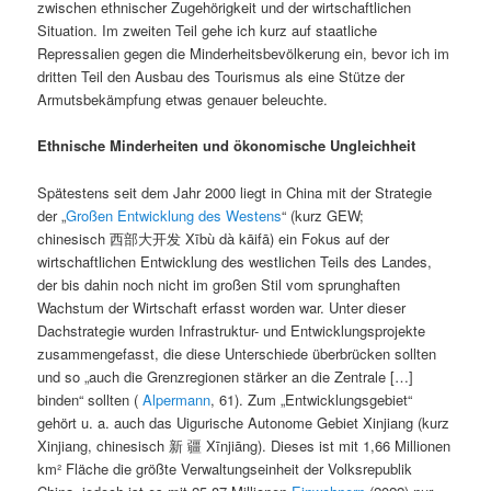
zwischen ethnischer Zugehörigkeit und der wirtschaftlichen
Situation. Im zweiten Teil gehe ich kurz auf staatliche
Repressalien gegen die Minderheitsbevölkerung ein, bevor ich im
dritten Teil den Ausbau des Tourismus als eine Stütze der
Armutsbekämpfung etwas genauer beleuchte.
Ethnische Minderheiten und ökonomische Ungleichheit
Spätestens seit dem Jahr 2000 liegt in China mit der Strategie
der „
Großen Entwicklung des
Westens
“ (kurz GEW;
chinesisch 西部大开发 Xībù dà kāifā) ein Fokus auf der
wirtschaftlichen Entwicklung des westlichen Teils des Landes,
der bis dahin noch nicht im großen Stil vom sprunghaften
Wachstum der Wirtschaft erfasst worden war. Unter dieser
Dachstrategie wurden Infrastruktur- und Entwicklungsprojekte
zusammengefasst, die diese Unterschiede überbrücken sollten
und so „auch die Grenzregionen stärker an die Zentrale […]
binden“ sollten (
Alpermann
, 61). Zum „Entwicklungsgebiet“
gehört u. a. auch das Uigurische Autonome Gebiet Xinjiang (kurz
Xinjiang, chinesisch 新 疆 Xīnjiāng). Dieses ist mit 1,66 Millionen
km² Fläche die größte Verwaltungseinheit der Volksrepublik