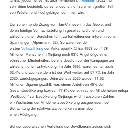
China, jedoch ist es mit 25,87 Millionen
Einwohnern
(2022) nur
sehr dünn besiedelt, da es landschaftlich zu einem großen Teil
von Wüsten und Hochgebirgen dominiert wird.
Der zunehmende Zuzug von Han-Chinesen in das Gebiet und
deren häufige Vormachtstellung in gesellschaftlichen und
wirtschaftlichen Bereichen führt zu fortwährenden interethnischen
Spannungen (Alpermann, 62). So waren bei der
ersten
Volkszählung
der Volksrepublik China 1953 von 4,78
Millionen Menschen in Xinjiang noch 93% Angehörige einer
ethnischer Minderheiten; bereits deutlich vor der Kampagne zur
wirtschaftlichen Entwicklung, im Jahr 1990, waren es nur noch
62,4% und auch seitdem ist der Wert weiter, auf 57,7% im Jahr
2020, zurückgegangen. Beim Zensus 2020 wurden 11,62
Millionen Uiguren gezählt, was einem Anteil von 45% der
Gesamtbevölkerung bzw.von 77,8% der ethnischen Minderheiten entspra
„Weißbuch“ zur Bevölkerung Xinjiangs wird in absoluten Zahlen
ein Wachstum der Minderheitsbevölkerung ausgewiesen, bei
Betrachtung der relativen Zahlen erkennt man aber
einen Rückgang.)
Bei der geografischen Verteilung der Bevölkerung zeigen sich