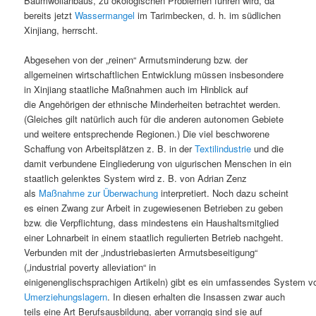
Baumwollanbaus, zu ökologischen Problemen führen wird, da
bereits jetzt
Wassermangel
im Tarimbecken, d. h. im südlichen
Xinjiang, herrscht.
Abgesehen von der „reinen“ Armutsminderung bzw. der
allgemeinen wirtschaftlichen Entwicklung müssen insbesondere
in Xinjiang staatliche Maßnahmen auch im Hinblick auf
die Angehörigen der ethnische Minderheiten betrachtet werden.
(Gleiches gilt natürlich auch für die anderen autonomen Gebiete
und weitere entsprechende Regionen.) Die viel beschworene
Schaffung von Arbeitsplätzen z. B. in der
Textilindustrie
und die
damit verbundene Eingliederung von uigurischen Menschen in ein
staatlich gelenktes System wird z. B. von Adrian Zenz
als
Maßnahme zur Überwachung
interpretiert. Noch dazu scheint
es einen Zwang zur Arbeit in zugewiesenen Betrieben zu geben
bzw. die Verpflichtung, dass mindestens ein Haushaltsmitglied
einer Lohnarbeit in einem staatlich regulierten Betrieb nachgeht.
Verbunden mit der „industriebasierten Armutsbeseitigung“
(„industrial poverty alleviation“ in
einigenenglischsprachigen Artikeln) gibt es ein umfassendes System v
Umerziehungslagern
. In diesen erhalten die Insassen zwar auch
teils eine Art Berufsausbildung, aber vorrangig sind sie auf