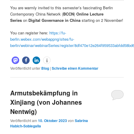
You are warmly invited to this semester’s fascinating Berlin
Contemporary China Network (
BCCN
)
Online Lecture
Series
on
Digital Governance in China
starting on 2 November!
You can register here:
https://fu-
berlin.webex.com/webappng/sites/fu-
berlin/webinar/webinarSeries/register/8df470e12e264f959533abfdd58bd
Veröffentlicht unter
Blog
|
Schreibe einen Kommentar
Armutsbekämpfung in
Xinjiang (von Johannes
Nentwig)
Veröffentlicht am
10. Oktober 2023
von
Sabrina
Habich-Sobiegalla