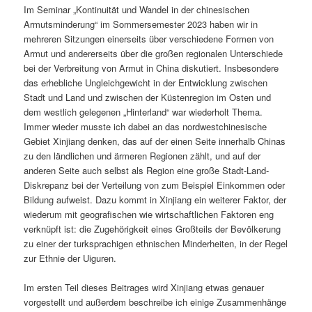
Im Seminar „Kontinuität und Wandel in der chinesischen
Armutsminderung“ im Sommersemester 2023 haben wir in
mehreren Sitzungen einerseits über verschiedene Formen von
Armut und andererseits über die großen regionalen Unterschiede
bei der Verbreitung von Armut in China diskutiert. Insbesondere
das erhebliche Ungleichgewicht in der Entwicklung zwischen
Stadt und Land und zwischen der Küstenregion im Osten und
dem westlich gelegenen „Hinterland“ war wiederholt Thema.
Immer wieder musste ich dabei an das nordwestchinesische
Gebiet Xinjiang denken, das auf der einen Seite innerhalb Chinas
zu den ländlichen und ärmeren Regionen zählt, und auf der
anderen Seite auch selbst als Region eine große Stadt-Land-
Diskrepanz bei der Verteilung von zum Beispiel Einkommen oder
Bildung aufweist. Dazu kommt in Xinjiang ein weiterer Faktor, der
wiederum mit geografischen wie wirtschaftlichen Faktoren eng
verknüpft ist: die Zugehörigkeit eines Großteils der Bevölkerung
zu einer der turksprachigen ethnischen Minderheiten, in der Regel
zur Ethnie der Uiguren.
Im ersten Teil dieses Beitrages wird Xinjiang etwas genauer
vorgestellt und außerdem beschreibe ich einige Zusammenhänge