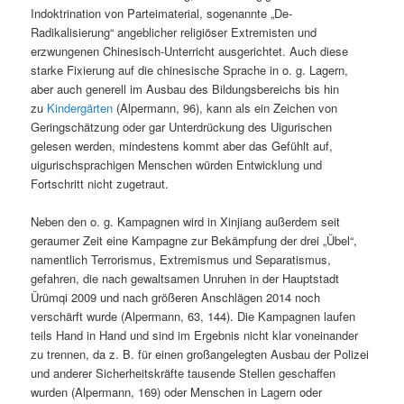
Indoktrination von Parteimaterial, sogenannte „De-
Radikalisierung“ angeblicher religiöser Extremisten und
erzwungenen Chinesisch-Unterricht ausgerichtet. Auch diese
starke Fixierung auf die chinesische Sprache in o. g. Lagern,
aber auch generell im Ausbau des Bildungsbereichs bis hin
zu
Kindergärten
(Alpermann, 96), kann als ein Zeichen von
Geringschätzung oder gar Unterdrückung des Uigurischen
gelesen werden, mindestens kommt aber das Gefühlt auf,
uigurischsprachigen Menschen würden Entwicklung und
Fortschritt nicht zugetraut.
Neben den o. g. Kampagnen wird in Xinjiang außerdem seit
geraumer Zeit eine Kampagne zur Bekämpfung der drei „Übel“,
namentlich Terrorismus, Extremismus und Separatismus,
gefahren, die nach gewaltsamen Unruhen in der Hauptstadt
Ürümqi 2009 und nach größeren Anschlägen 2014 noch
verschärft wurde (Alpermann, 63, 144). Die Kampagnen laufen
teils Hand in Hand und sind im Ergebnis nicht klar voneinander
zu trennen, da z. B. für einen großangelegten Ausbau der Polizei
und anderer Sicherheitskräfte tausende Stellen geschaffen
wurden (Alpermann, 169) oder Menschen in Lagern oder