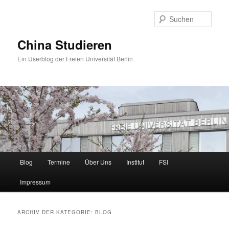
Zum
Zum
primären
sekundären
Such
Inhalt
Inhalt
springen
springen
China Studieren
Ein Userblog der Freien Universität Berlin
Hauptmenü
Blog
Termine
Über Uns
Institut
FSI
Impressum
ARCHIV DER KATEGORIE:
BLOG