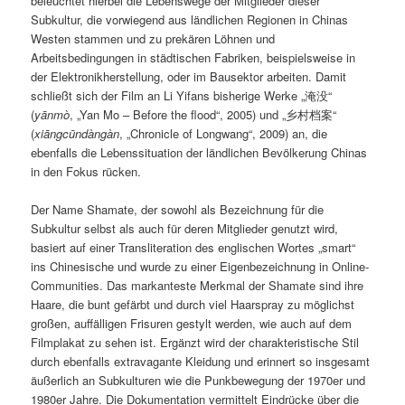
beleuchtet hierbei die Lebenswege der Mitglieder dieser
Subkultur, die vorwiegend aus ländlichen Regionen in Chinas
Westen stammen und zu prekären Löhnen und
Arbeitsbedingungen in städtischen Fabriken, beispielsweise in
der Elektronikherstellung, oder im Bausektor arbeiten. Damit
schließt sich der Film an Li Yifans bisherige Werke „淹没“
(
yānmò
, „Yan Mo – Before the flood“, 2005) und „乡村档案“
(
xiāngcūndàngàn
, „Chronicle of Longwang“, 2009) an, die
ebenfalls die Lebenssituation der ländlichen Bevölkerung Chinas
in den Fokus rücken.
Der Name Shamate, der sowohl als Bezeichnung für die
Subkultur selbst als auch für deren Mitglieder genutzt wird,
basiert auf einer Transliteration des englischen Wortes „smart“
ins Chinesische und wurde zu einer Eigenbezeichnung in Online-
Communities. Das markanteste Merkmal der Shamate sind ihre
Haare, die bunt gefärbt und durch viel Haarspray zu möglichst
großen, auffälligen Frisuren gestylt werden, wie auch auf dem
Filmplakat zu sehen ist. Ergänzt wird der charakteristische Stil
durch ebenfalls extravagante Kleidung und erinnert so insgesamt
äußerlich an Subkulturen wie die Punkbewegung der 1970er und
1980er Jahre. Die Dokumentation vermittelt Eindrücke über die