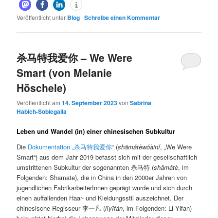
Veröffentlicht unter
Blog
|
Schreibe einen Kommentar
杀马特我爱你 – We Were
Smart (von Melanie
Höschele)
Veröffentlicht am
14. September 2023
von
Sabrina
Habich-Sobiegalla
Leben und Wandel (in) einer chinesischen Subkultur
Die
Dokumentation „杀马特我爱你“
(
shāmǎtèwǒàinǐ
, „We Were
Smart“) aus dem Jahr 2019 befasst sich mit der gesellschaftlich
umstrittenen Subkultur der sogenannten 杀马特 (
shāmǎtè
, im
Folgenden: Shamate), die in China in den 2000er Jahren von
jugendlichen FabrikarbeiterInnen geprägt wurde und sich durch
einen auffallenden Haar- und Kleidungsstil auszeichnet. Der
chinesische Regisseur 李一凡 (
lǐyīfán
, im Folgenden: Li Yifan)