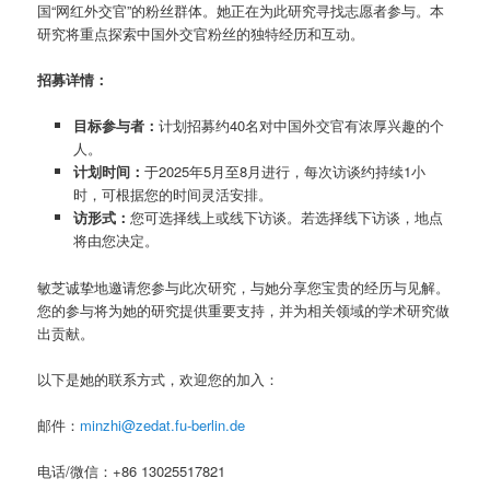
国“网红外交官”的粉丝群体。她正在为此研究寻找志愿者参与。本
研究将重点探索中国外交官粉丝的独特经历和互动。
招募详情：
目标参与者：
计划招募约40名对中国外交官有浓厚兴趣的个
人。
计划时间：
于2025年5月至8月进行，每次访谈约持续1小
时，可根据您的时间灵活安排。
访形式：
您可选择线上或线下访谈。若选择线下访谈，地点
将由您决定。
敏芝诚挚地邀请您参与此次研究，与她分享您宝贵的经历与见解。
您的参与将为她的研究提供重要支持，并为相关领域的学术研究做
出贡献。
以下是她的联系方式，欢迎您的加入：
邮件：
minzhi@zedat.fu-berlin.de
电话/微信：+86 13025517821