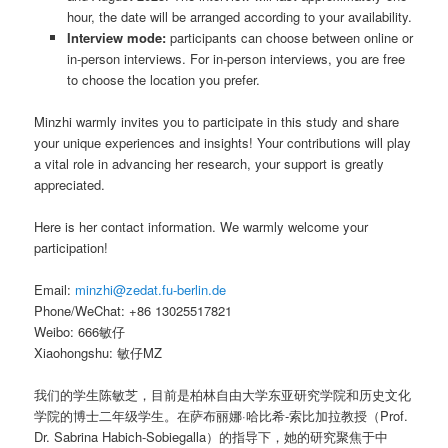
hour, the date will be arranged according to your availability.
Interview mode:
participants can choose between online or
in-person interviews. For in-person interviews, you are free
to choose the location you prefer.
Minzhi warmly invites you to participate in this study and share
your unique experiences and insights! Your contributions will play
a vital role in advancing her research, your support is greatly
appreciated.
Here is her contact information. We warmly welcome your
participation!
Email:
minzhi@zedat.fu-berlin.de
Phone/WeChat: +86 13025517821
Weibo: 666敏仔
Xiaohongshu: 敏仔MZ
我们的学生陈敏芝，目前是柏林自由大学东亚研究学院和历史文化
学院的博士二年级学生。在萨布丽娜·哈比希-索比加拉教授（Prof.
Dr. Sabrina Habich-Sobiegalla）的指导下，她的研究聚焦于中