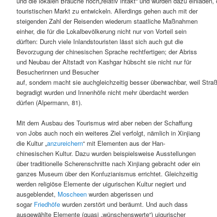
und die lokalen Bräuche noch„relativ intakt“ und würden dazu einladen,
touristischen Markt zu entwickeln. Allerdings gehen auch mit der
steigenden Zahl der Reisenden wiederum staatliche Maßnahmen
einher, die für die Lokalbevölkerung nicht nur von Vorteil sein
dürften: Durch viele Inlandstouristen lässt sich auch gut die
Bevorzugung der chinesischen Sprache rechtfertigen; der Abriss
und Neubau der Altstadt von Kashgar hübscht sie nicht nur für
Besucherinnen und Besucher
auf, sondern macht sie auchgleichzeitig besser überwachbar, weil Stra
begradigt wurden und Innenhöfe nicht mehr überdacht werden
dürfen (Alpermann, 81).
Mit dem Ausbau des Tourismus wird aber neben der Schaffung
von Jobs auch noch ein weiteres Ziel verfolgt, nämlich in Xinjiang
die Kultur „
anzureichern
“ mit Elementen aus der Han-
chinesischen Kultur. Dazu wurden beispielsweise Ausstellungen
über traditionelle Scherenschnitte nach Xinjiang gebracht oder ein
ganzes Museum über den Konfuzianismus errichtet. Gleichzeitig
werden religiöse Elemente der uigurischen Kultur negiert und
ausgeblendet,
Moscheen
wurden abgerissen und
sogar
Friedhöfe
wurden zerstört und beräumt. Und auch dass
ausgewählte Elemente (quasi „wünschenswerte“) uigurischer