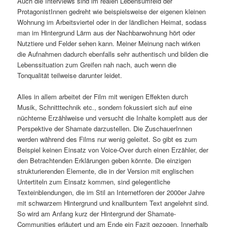
Auch die Interviews sind im realen Lebensumfeld der
ProtagonistInnen gedreht wie beispielsweise der eigenen kleinen
Wohnung im Arbeitsviertel oder in der ländlichen Heimat, sodass
man im Hintergrund Lärm aus der Nachbarwohnung hört oder
Nutztiere und Felder sehen kann. Meiner Meinung nach wirken
die Aufnahmen dadurch ebenfalls sehr authentisch und bilden die
Lebenssituation zum Greifen nah nach, auch wenn die
Tonqualität teilweise darunter leidet.
Alles in allem arbeitet der Film mit wenigen Effekten durch
Musik, Schnitttechnik etc., sondern fokussiert sich auf eine
nüchterne Erzählweise und versucht die Inhalte komplett aus der
Perspektive der Shamate darzustellen. Die ZuschauerInnen
werden während des Films nur wenig geleitet. So gibt es zum
Beispiel keinen Einsatz von Voice-Over durch einen Erzähler, der
den Betrachtenden Erklärungen geben könnte. Die einzigen
strukturierenden Elemente, die in der Version mit englischen
Untertiteln zum Einsatz kommen, sind gelegentliche
Texteinblendungen, die im Stil an Internetforen der 2000er Jahre
mit schwarzem Hintergrund und knallbuntem Text angelehnt sind.
So wird am Anfang kurz der Hintergrund der Shamate-
Communities erläutert und am Ende ein Fazit gezogen. Innerhalb