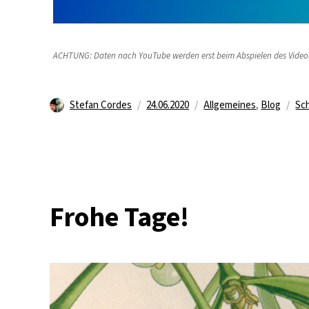
ACHTUNG: Daten nach YouTube werden erst beim Abspielen des Video
Autor
Veröffentlicht
Kategorien
Stefan Cordes
24.06.2020
Allgemeines
,
Blog
Sc
am
Frohe Tage!