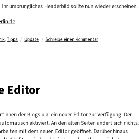
. Ihr ursprüngliches Headerbild sollte nun wieder erscheinen.
rlin.de
Schlagwörter
zu
nik
,
Tipps
Update
Schreibe einen Kommentar
Blog
Update:
Menü
&
Header
Bild
e Editor
verschwunden
nnen der Blogs u.a. ein neuer Editor zur Verfügung. Der
utomatisch aktiviert. An den alten Seiten ändert sich nichts.
arbeiten mit dem neuen Editor geöffnet. Darüber hinaus