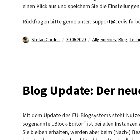
einen Klick aus und speichern Sie die Einstellungen
Rückfragen bitte gerne unter:
support@cedis.fu-be
Autor
Veröffentlicht
Kategorien
Stefan Cordes
30.06.2020
Allgemeines
,
Blog
,
Tech
am
Blog Update: Der neu
Mit dem Update des FU-Blogsystems steht Nutzer*i
sogenannte „Block-Editor“ ist bei allen Instanzen a
Sie bleiben erhalten, werden aber beim (Nach-) Be