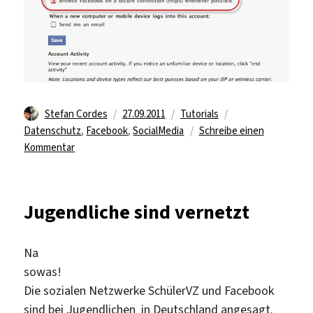
Autor
Veröffentlicht
Kategorien
Schlagwörter
Stefan Cordes
27.09.2011
Tutorials
am
Datenschutz
,
Facebook
,
SocialMedia
Schreibe einen
zu
Kommentar
Facebook
&
Kontosicherheit
Jugendliche sind vernetzt
Na
sowas!
Die sozialen Netzwerke SchülerVZ und Facebook
sind bei Jugendlichen in Deutschland angesagt.