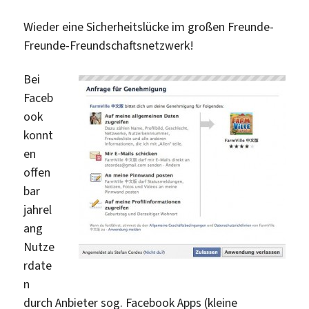
in
sozialen
Wieder eine Sicherheitslücke im großen Freunde-
Netzwerken
Freunde-Freundschaftsnetzwerk!
Bei
Faceb
ook
konnt
en
offen
bar
jahrel
ang
Nutze
rdate
n
durch Anbieter sog. Facebook Apps (kleine