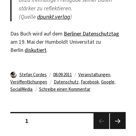
stärker zu reflektieren.
(Quelle
dpunkt.verlag
)
Das Buch wird auf dem
Berliner Datenschutztag
am 19. Mai der Humboldt Universität zu
Berlin
diskutiert
.
Autor
Veröffentlicht
Kategorien
Stefan Cordes
08.09.2011
Veranstaltungen
,
am
Schlagwörter
Veröffentlichungen
Datenschutz
,
Facebook
,
Google
,
zu
SocialMedia
Schreibe einen Kommentar
Buch:
Vom
Datum
Seitennummerierung
zum
Seite
1
der
Dossier
Beiträge
Nächs