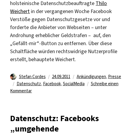
holsteinische Datenschutzbeauftragte
Thilo
Weichert
in der vergangenen Woche Facebook
Verstöße gegen Datenschutzgesetze vor und
forderte die Anbieter von Webseiten – unter
Androhung erheblicher Geldstrafen – auf, den
„Gefällt-mir“-Button zu entfernen. Über diese
Schaltfläche würden rechtswidrige Nutzerprofile
erstellt, behauptete Weichert.
Autor
Veröffentlicht
Kategorien
Stefan Cordes
24.09.2011
Ankündigungen
,
Presse
Schlagwörter
am
Datenschutz
,
Facebook
,
SocialMedia
Schreibe einen
zu
Kommentar
Facebook
passt
Privatsphäre
Datenschutz: Facebooks
Einstellungen
„umgehende
an