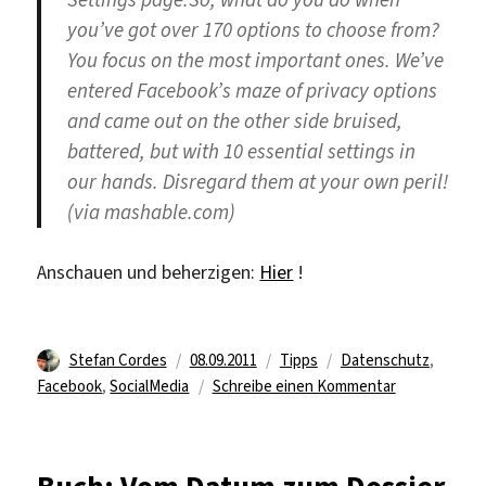
you’ve got over 170 options to choose from?
You focus on the most important ones. We’ve
entered Facebook’s maze of privacy options
and came out on the other side bruised,
battered, but with 10 essential settings in
our hands. Disregard them at your own peril!
(via mashable.com)
Anschauen und beherzigen:
Hier
!
Autor
Veröffentlicht
Kategorien
Schlagwörter
Stefan Cordes
08.09.2011
Tipps
Datenschutz
,
am
zu
Facebook
,
SocialMedia
Schreibe einen Kommentar
Tipp:
Facebook
Privacy