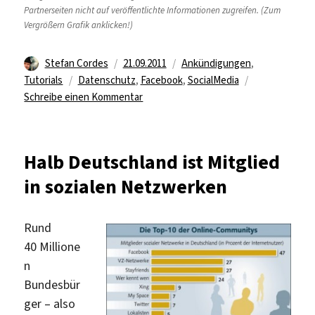
Partnerseiten nicht auf veröffentlichte Informationen zugreifen. (Zum
Vergrößern Grafik anklicken!)
Autor
Veröffentlicht
Kategorien
Stefan Cordes
21.09.2011
Ankündigungen
,
Schlagwörter
am
Tutorials
Datenschutz
,
Facebook
,
SocialMedia
zu
Schreibe einen Kommentar
Datenschutz:
Facebooks
„umgehende
Halb Deutschland ist Mitglied
Personalisierung“
in sozialen Netzwerken
Rund
40 Millione
n
Bundesbür
ger – also