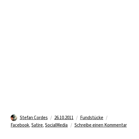
Autor
Veröffentlicht
Kategorien
Schlagwörter
Stefan Cordes
26.10.2011
Fundstücke
am
zu
Facebook
,
Satire
,
SocialMedia
Schreibe einen Kommentar
Die