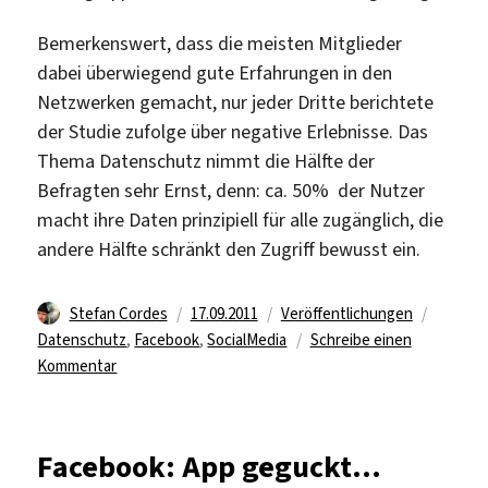
Bemerkenswert, dass die meisten Mitglieder
dabei überwiegend gute Erfahrungen in den
Netzwerken gemacht, nur jeder Dritte berichtete
der Studie zufolge über negative Erlebnisse. Das
Thema Datenschutz nimmt die Hälfte der
Befragten sehr Ernst, denn: ca. 50% der Nutzer
macht ihre Daten prinzipiell für alle zugänglich, die
andere Hälfte schränkt den Zugriff bewusst ein.
Autor
Veröffentlicht
Kategorien
Schlagw
Stefan Cordes
17.09.2011
Veröffentlichungen
am
Datenschutz
,
Facebook
,
SocialMedia
Schreibe einen
zu
Kommentar
Halb
Deutschland
ist
Facebook: App geguckt…
Mitglied