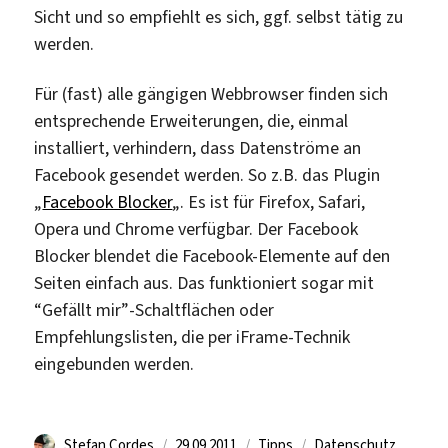
Sicht und so empfiehlt es sich, ggf. selbst tätig zu
werden.
Für (fast) alle gängigen Webbrowser finden sich
entsprechende Erweiterungen, die, einmal
installiert, verhindern, dass Datenströme an
Facebook gesendet werden. So z.B. das Plugin
„
Facebook Blocker
„. Es ist für Firefox, Safari,
Opera und Chrome verfügbar. Der Facebook
Blocker blendet die Facebook-Elemente auf den
Seiten einfach aus. Das funktioniert sogar mit
“Gefällt mir”-Schaltflächen oder
Empfehlungslisten, die per iFrame-Technik
eingebunden werden.
Autor
Veröffentlicht
Kategorien
Schlagwörter
Stefan Cordes
29.09.2011
Tipps
Datenschutz
,