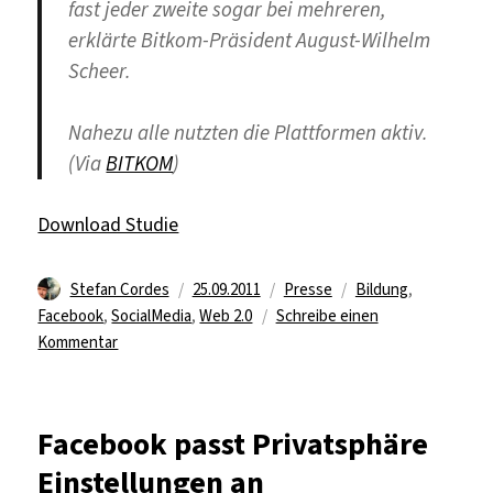
fast jeder zweite sogar bei mehreren,
erklärte Bitkom-Präsident August-Wilhelm
Scheer.
Nahezu alle nutzten die Plattformen aktiv.
(Via
BITKOM
)
Download Studie
Autor
Veröffentlicht
Kategorien
Schlagwörter
Stefan Cordes
25.09.2011
Presse
Bildung
,
am
Facebook
,
SocialMedia
,
Web 2.0
Schreibe einen
zu
Kommentar
Jugendliche
sind
vernetzt
Facebook passt Privatsphäre
Einstellungen an