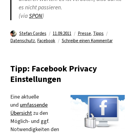
es nicht passieren.
(via
SPON
)
Autor
Veröffentlicht
Kategorien
Schlagwörter
Stefan Cordes
11.09.2011
Presse
,
Tipps
am
zu
Datenschutz
,
Facebook
Schreibe einen Kommentar
Facebook:
App
geguckt…
Tipp: Facebook Privacy
Einstellungen
Eine aktuelle
und
umfassende
Übersicht
zu den
Möglich- und ggf.
Notwendigkeiten den