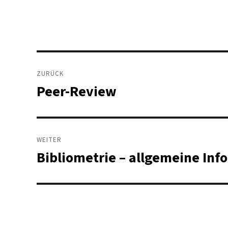
Beitragsnavigation
ZURÜCK
Peer-Review
Vorheriger
Beitrag:
WEITER
Bibliometrie – allgemeine Inf
Nächster
Beitrag: