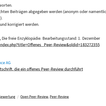
worten.
ichten Beiträgen abgegeben werden (anonym oder namentli
).
 und korrigiert werden.
a, Die freie Enzyklopädie. Bearbeitungsstand: 1. Dezember
w/index.php?title=Offenes_Peer-Review&oldid=183272355
nce AG
schrift, die ein offenes Peer-Review durchführt
Schlagwörter
 Bewertung
Open Peer-Review
,
Peer-Review