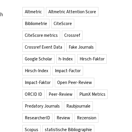
Altmetric
Altmetric Attention Score
ch
Bibliometrie
CiteScore
CiteScore metrics
Crossref
Crossref Event Data
Fake Journals
Google Scholar
h-Index
Hirsch-Faktor
Hirsch-Index
Impact-Factor
Impact-Faktor
Open Peer-Review
ORCID ID
Peer-Review
PlumX Metrics
Predatory Journals
Raubjournale
ResearcherID
Review
Rezension
Scopus
statistische Bibliographie