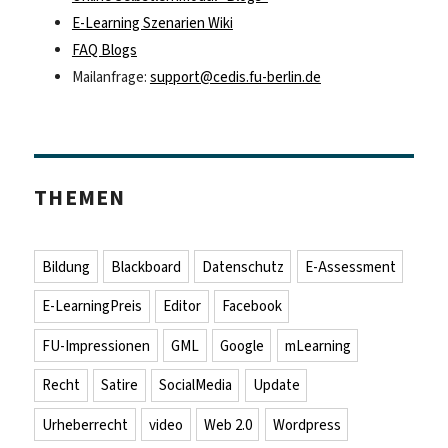
E-Learning Szenarien Wiki
FAQ Blogs
Mailanfrage:
support@cedis.fu-berlin.de
THEMEN
Bildung
Blackboard
Datenschutz
E-Assessment
E-LearningPreis
Editor
Facebook
FU-Impressionen
GML
Google
mLearning
Recht
Satire
SocialMedia
Update
Urheberrecht
video
Web 2.0
Wordpress