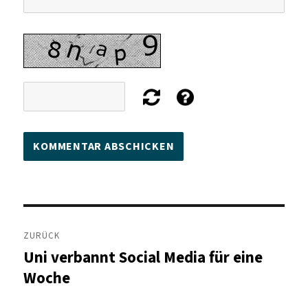
Beitragsnavigation
ZURÜCK
Uni verbannt Social Media für eine
Vorheriger
Beitrag:
Woche