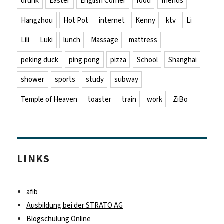
drunk
Easter
English Corner
food
friends
Hangzhou
Hot Pot
internet
Kenny
ktv
Li
Lili
Luki
lunch
Massage
mattress
peking duck
ping pong
pizza
School
Shanghai
shower
sports
study
subway
Temple of Heaven
toaster
train
work
ZiBo
LINKS
afib
Ausbildung bei der STRATO AG
Blogschulung Online