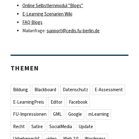
Online Selbstlernmodul "Blogs"
E-Learning Szenarien Wiki
FAQ Blogs
Mailanfrage:
support@cedis.fu-berlin.de
THEMEN
Bildung
Blackboard
Datenschutz
E-Assessment
E-LearningPreis
Editor
Facebook
FU-Impressionen
GML
Google
mLearning
Recht
Satire
SocialMedia
Update
Urheberrecht
video
Web 2.0
Wordpress