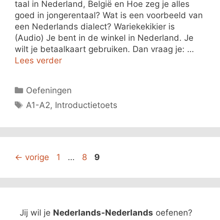
taal in Nederland, België en Hoe zeg je alles
goed in jongerentaal? Wat is een voorbeeld van
een Nederlands dialect? Wariekekikier is
(Audio) Je bent in de winkel in Nederland. Je
wilt je betaalkaart gebruiken. Dan vraag je: …
Lees verder
Categorieën
Oefeningen
Tags
A1-A2
,
Introductietoets
Pagina
Pagina
Pagina
←
vorige
1
…
8
9
Jij wil je
Nederlands-Nederlands
oefenen?