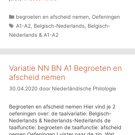
Categorieën
begroeten en afscheid nemen
,
Oefeningen
Tags
A1-A2
,
Belgisch-Nederlands
,
Belgisch-
Nederlands & A1-A2
Variatie NN BN A1 Begroeten en
afscheid nemen
30.04.2020
door
Niederländische Philologie
Begroeten en afscheid nemen Hier vind je 2
oefeningen over: de taalvariatie: Belgisch-
Nederlands & Nederlands-Nederlands de
taalfunctie: begroeten de taalfunctie: afscheid
nemen Oefeningen Luister naar de zin. Wat