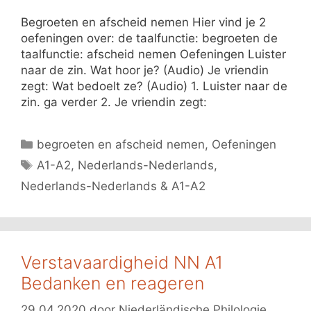
Begroeten en afscheid nemen Hier vind je 2
oefeningen over: de taalfunctie: begroeten de
taalfunctie: afscheid nemen Oefeningen Luister
naar de zin. Wat hoor je? (Audio) Je vriendin
zegt: Wat bedoelt ze? (Audio) 1. Luister naar de
zin. ga verder 2. Je vriendin zegt:
Categorieën
begroeten en afscheid nemen
,
Oefeningen
Tags
A1-A2
,
Nederlands-Nederlands
,
Nederlands-Nederlands & A1-A2
Verstavaardigheid NN A1
Bedanken en reageren
29.04.2020
door
Niederländische Philologie