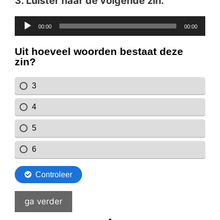
3.
Luister naar de volgende zin.
Audiospeler
00:00
00:00
ga verder