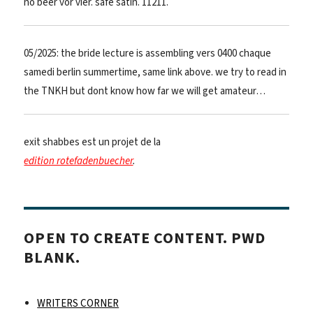
no beer vor vier. safe satin. 11211.
05/2025: the bride lecture is assembling vers 0400 chaque
samedi berlin summertime, same link above. we try to read in
the TNKH but dont know how far we will get amateur…
exit shabbes est un projet de la
edition rotefadenbuecher
.
OPEN TO CREATE CONTENT. PWD
BLANK.
WRITERS CORNER