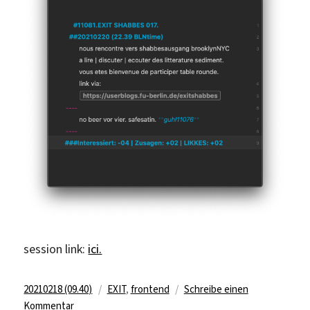
session link:
ici.
Veröffentlicht
Kategorien
20210218 (09.40)
EXIT
,
frontend
Schreibe einen
am
zu
Kommentar