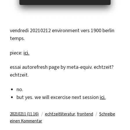
vendredi 20210212 environment vers 1900 berlin
temps.
piece:
ici.
essai autorefresh page by meta-equiv. echtzeit?
echtzeit.
no.
but yes. we will excercise next session
ici.
Veröffentlicht
Kategorien
20210211 (11.16)
echtzeitliteratur
,
frontend
Schreibe
am
zu
einen Kommentar
11067.shabbes