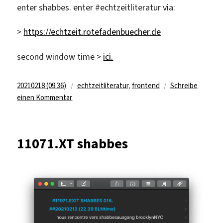
enter shabbes. enter #echtzeitliteratur via:
>
https://echtzeit.rotefadenbuecher.de
second window time >
ici.
Veröffentlicht
Kategorien
20210218 (09.36)
echtzeitliteratur
,
frontend
Schreibe
am
zu
einen Kommentar
11076.NT
shabbes
11071.XT shabbes