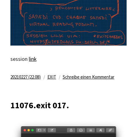
session
link
Veröffentlicht
Kategorien
zu
20210227 (22.08)
EXIT
Schreibe einen Kommentar
am
11091.xt
018
11076.exit 017.