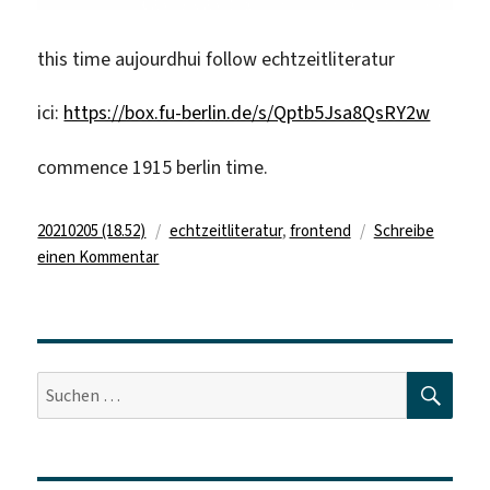
this time aujourdhui follow echtzeitliteratur
ici:
https://box.fu-berlin.de/s/Qptb5Jsa8QsRY2w
commence 1915 berlin time.
Veröffentlicht
Kategorien
20210205 (18.52)
echtzeitliteratur
,
frontend
Schreibe
am
zu
einen Kommentar
11057.shabbes
NT
SUC
Suche
nach: