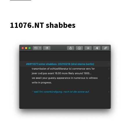
11076.exit
017.
11076.NT shabbes