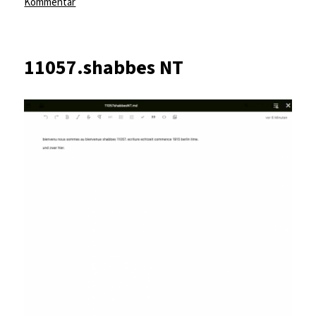
am
zu
Kommentar
11061.XT015
11057.shabbes NT