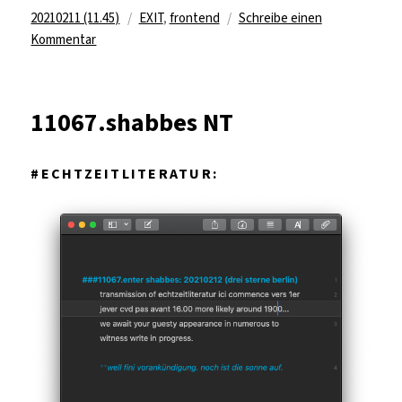
Veröffentlicht
Kategorien
20210211 (11.45)
EXIT
,
frontend
Schreibe einen
am
zu
Kommentar
11071.XT
shabbes
11067.shabbes NT
#ECHTZEITLITERATUR: