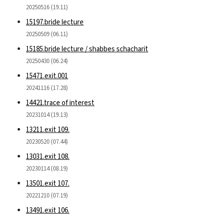
20250516 (19.11)
15197.bride lecture
20250509 (06.11)
15185.bride lecture / shabbes schacharit
20250430 (06.24)
15471.exit.001
20241116 (17.28)
14421.trace of interest
20231014 (19.13)
13211.exit 109.
20230520 (07.44)
13031.exit 108.
20230114 (08.19)
13501.exit 107.
20221210 (07.19)
13491.exit 106.