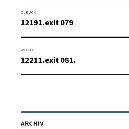
Beitragsnavigation
ZURÜCK
12191.exit 079
Vorheriger
Beitrag:
WEITER
12211.exit 081.
Nächster
Beitrag:
ARCHIV