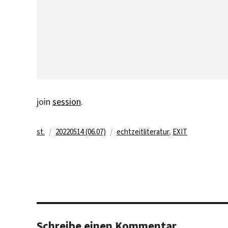
join
session
.
Autor
Veröffentlicht
Kategorien
st.
20220514 (06.07)
echtzeitliteratur
,
EXIT
am
Schreibe einen Kommentar