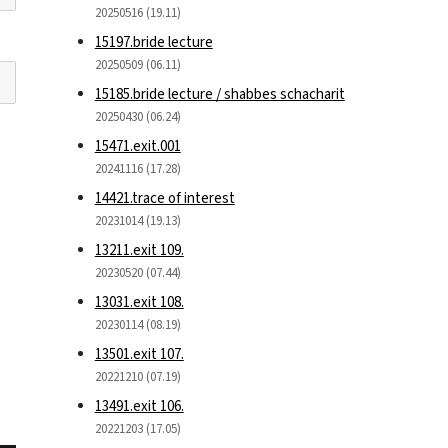
20250516 (19.11)
15197.bride lecture
20250509 (06.11)
15185.bride lecture / shabbes schacharit
20250430 (06.24)
15471.exit.001
20241116 (17.28)
14421.trace of interest
20231014 (19.13)
13211.exit 109.
20230520 (07.44)
13031.exit 108.
20230114 (08.19)
13501.exit 107.
20221210 (07.19)
13491.exit 106.
20221203 (17.05)