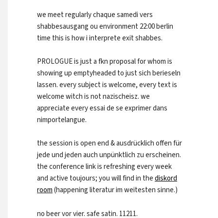
we meet regularly chaque samedi vers
shabbesausgang ou environment 22:00 berlin
time this is how i interprete exit shabbes.
PROLOGUE is just a fkn proposal for whom is
showing up emptyheaded to just sich berieseln
lassen. every subject is welcome, every text is
welcome witch is not nazischeisz. we
appreciate every essai de se exprimer dans
nimportelangue.
the session is open end & ausdrücklich offen für
jede und jeden auch unpünktlich zu erscheinen.
the conference link is refreshing every week
and active toujours; you will find in the
diskord
room
(happening literatur im weitesten sinne.)
no beer vor vier. safe satin. 11211.