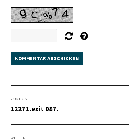
Beitragsnavigation
ZURÜCK
12271.exit 087.
Vorheriger
Beitrag:
WEITER