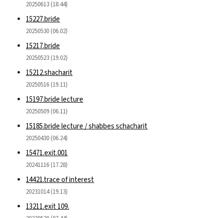
20250613 (18.44)
15227.bride
20250530 (06.02)
15217.bride
20250523 (19.02)
15212.shacharit
20250516 (19.11)
15197.bride lecture
20250509 (06.11)
15185.bride lecture / shabbes schacharit
20250430 (06.24)
15471.exit.001
20241116 (17.28)
14421.trace of interest
20231014 (19.13)
13211.exit 109.