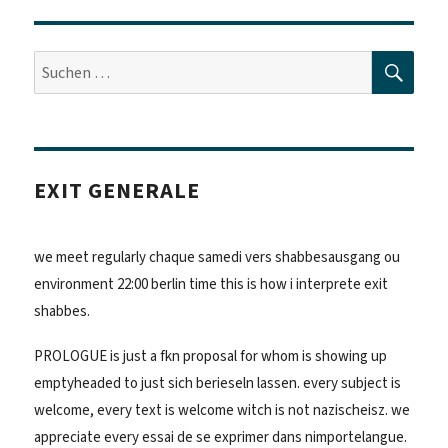
SUC
Suche
nach:
EXIT GENERALE
we meet regularly chaque samedi vers shabbesausgang ou
environment 22:00 berlin time this is how i interprete exit
shabbes.
PROLOGUE is just a fkn proposal for whom is showing up
emptyheaded to just sich berieseln lassen. every subject is
welcome, every text is welcome witch is not nazischeisz. we
appreciate every essai de se exprimer dans nimportelangue.