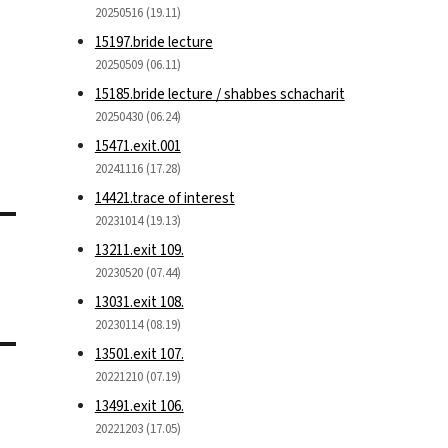
20250516 (19.11)
15197.bride lecture
20250509 (06.11)
15185.bride lecture / shabbes schacharit
20250430 (06.24)
15471.exit.001
20241116 (17.28)
14421.trace of interest
20231014 (19.13)
13211.exit 109.
20230520 (07.44)
13031.exit 108.
20230114 (08.19)
13501.exit 107.
20221210 (07.19)
13491.exit 106.
20221203 (17.05)