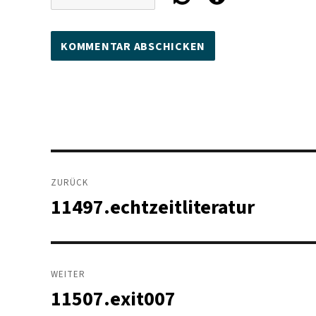
Beitragsnavigation
ZURÜCK
11497.echtzeitliteratur
Vorheriger
Beitrag:
WEITER
11507.exit007
Nächster
Beitrag: