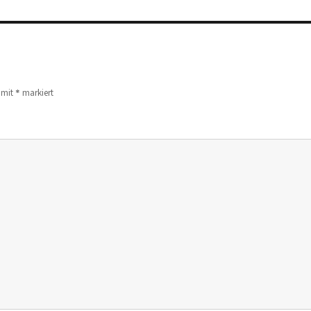
*
d mit
markiert