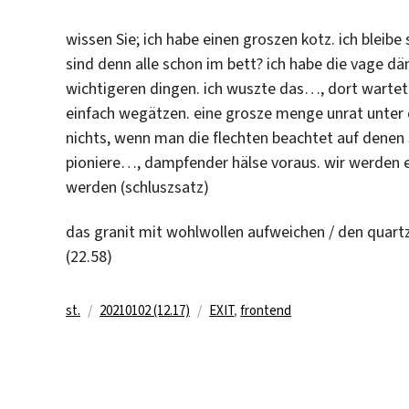
wissen Sie; ich habe einen groszen kotz. ich bleibe
sind denn alle schon im bett? ich habe die vage d
wichtigeren dingen. ich wuszte das…, dort warte
einfach wegätzen. eine grosze menge unrat unter de
nichts, wenn man die flechten beachtet auf denen si
pioniere…, dampfender hälse voraus. wir werden e
werden (schluszsatz)
das granit mit wohlwollen aufweichen / den quartz
(22.58)
Autor
Veröffentlicht
Kategorien
st.
20210102 (12.17)
EXIT
,
frontend
am