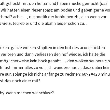
talt gehockt mit den heften und haben mucke gemacht (osä
Wir hatten einen riesenspasz am boden und gaben gerne vo
chmal? achja…, die poetik der kohlrüben zb., also wenn vor
vielzuteurebier und die ubahn leider schon zu…
renzen. ganze wolken stapften in den hof des acud, kuckten
 verloren und dann verlieszen den hof wieder. ich halte die
le möglicherweise kein bock gehabt…, den wolken saubere cl
h fast immer alles zu voll. ich wundere nur…, dasz dabei kei
e nur, solange ich nicht anfange zu rechnen: 60×7=420 minu
st das noch einer mit?
lobby. wann machen wir schlusz?