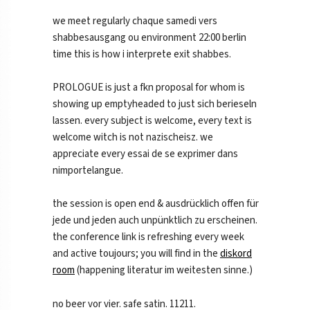
we meet regularly chaque samedi vers
shabbesausgang ou environment 22:00 berlin
time this is how i interprete exit shabbes.
PROLOGUE is just a fkn proposal for whom is
showing up emptyheaded to just sich berieseln
lassen. every subject is welcome, every text is
welcome witch is not nazischeisz. we
appreciate every essai de se exprimer dans
nimportelangue.
the session is open end & ausdrücklich offen für
jede und jeden auch unpünktlich zu erscheinen.
the conference link is refreshing every week
and active toujours; you will find in the
diskord
room
(happening literatur im weitesten sinne.)
no beer vor vier. safe satin. 11211.