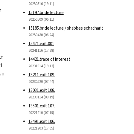
20250516 (19.11)
h
15197.bride lecture
20250509 (06.11)
15185.bride lecture / shabbes schacharit
20250430 (06.24)
15471.exit.001
20241116 (17.28)
st
14421.trace of interest
d
20231014 (19.13)
lso
13211.exit 109.
20230520 (07.44)
13031.exit 108.
20230114 (08.19)
13501.exit 107.
20221210 (07.19)
13491.exit 106.
20221203 (17.05)