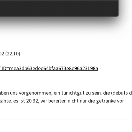
2 (22.10).
hp?MTID=mea3db63edee64bfaa673e8e96a23198a
haben uns vorgenommen, ein tunichtgut zu sein. die (debuts 
nte. es ist 20.32, wir bereiten nicht nur die getränke vor