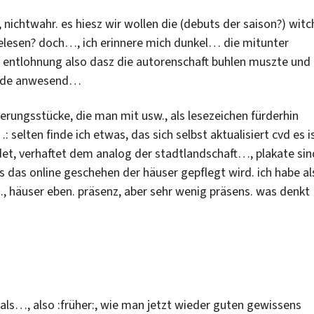
, nichtwahr. es hiesz wir wollen die (debuts der saison?) witc
lesen? doch…, ich erinnere mich dunkel… die mitunter
entlohnung also dasz die autorenschaft buhlen muszte und
hunde anwesend…
erungsstücke, die man mit usw., als lesezeichen fürderhin
selten finde ich etwas, das sich selbst aktualisiert cvd es i
ldet, verhaftet dem analog der stadtlandschaft…, plakate sin
s das online geschehen der häuser gepflegt wird. ich habe a
…, häuser eben. präsenz, aber sehr wenig präsens. was denkt
mals…, also :früher:, wie man jetzt wieder guten gewissens