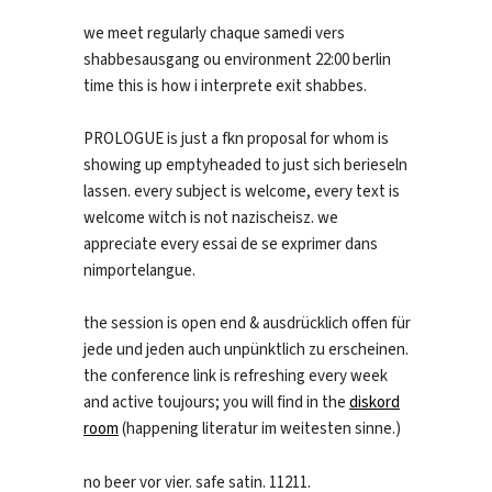
we meet regularly chaque samedi vers
shabbesausgang ou environment 22:00 berlin
time this is how i interprete exit shabbes.
PROLOGUE is just a fkn proposal for whom is
showing up emptyheaded to just sich berieseln
lassen. every subject is welcome, every text is
welcome witch is not nazischeisz. we
appreciate every essai de se exprimer dans
nimportelangue.
the session is open end & ausdrücklich offen für
jede und jeden auch unpünktlich zu erscheinen.
the conference link is refreshing every week
and active toujours; you will find in the
diskord
room
(happening literatur im weitesten sinne.)
no beer vor vier. safe satin. 11211.