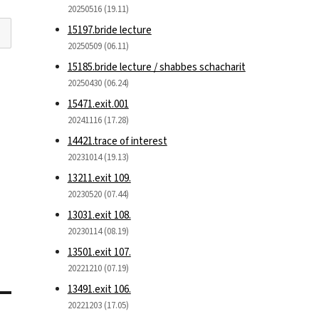
20250516 (19.11)
15197.bride lecture
20250509 (06.11)
15185.bride lecture / shabbes schacharit
20250430 (06.24)
15471.exit.001
20241116 (17.28)
14421.trace of interest
20231014 (19.13)
13211.exit 109.
20230520 (07.44)
13031.exit 108.
20230114 (08.19)
13501.exit 107.
20221210 (07.19)
13491.exit 106.
20221203 (17.05)