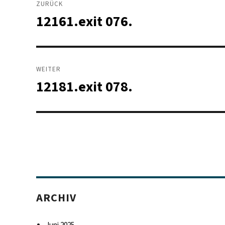
ZURÜCK
12161.exit 076.
Vorheriger
Beitrag:
WEITER
12181.exit 078.
Nächster
Beitrag:
ARCHIV