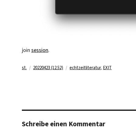
join
session
.
Autor
Veröffentlicht
Kategorien
st.
20220423 (12.52)
echtzeitliteratur
,
EXIT
am
Schreibe einen Kommentar