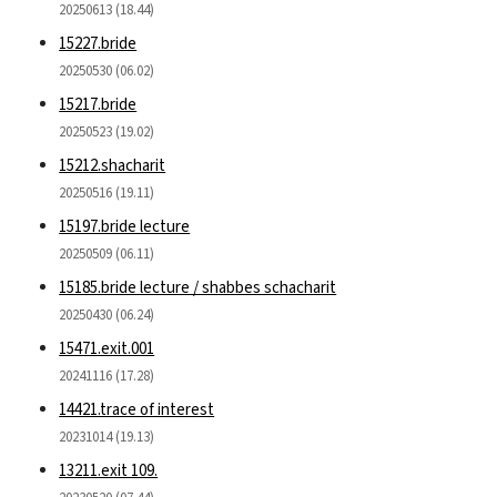
20250613 (18.44)
15227.bride
20250530 (06.02)
15217.bride
20250523 (19.02)
15212.shacharit
20250516 (19.11)
15197.bride lecture
20250509 (06.11)
15185.bride lecture / shabbes schacharit
20250430 (06.24)
15471.exit.001
20241116 (17.28)
14421.trace of interest
20231014 (19.13)
13211.exit 109.