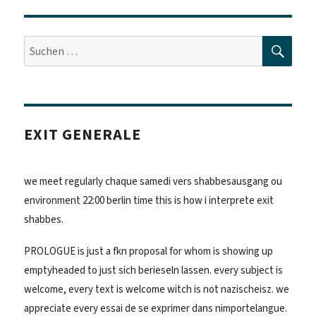
SUC
Suche
nach:
EXIT GENERALE
we meet regularly chaque samedi vers shabbesausgang ou
environment 22:00 berlin time this is how i interprete exit
shabbes.
PROLOGUE is just a fkn proposal for whom is showing up
emptyheaded to just sich berieseln lassen. every subject is
welcome, every text is welcome witch is not nazischeisz. we
appreciate every essai de se exprimer dans nimportelangue.