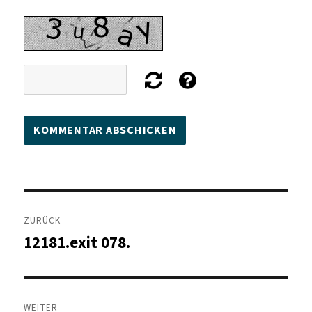
Beitragsnavigation
ZURÜCK
12181.exit 078.
Vorheriger
Beitrag:
WEITER