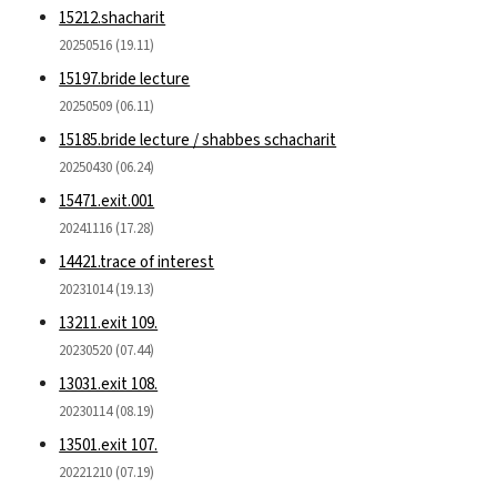
15212.shacharit
20250516 (19.11)
15197.bride lecture
20250509 (06.11)
15185.bride lecture / shabbes schacharit
20250430 (06.24)
15471.exit.001
20241116 (17.28)
14421.trace of interest
20231014 (19.13)
13211.exit 109.
20230520 (07.44)
13031.exit 108.
20230114 (08.19)
13501.exit 107.
20221210 (07.19)