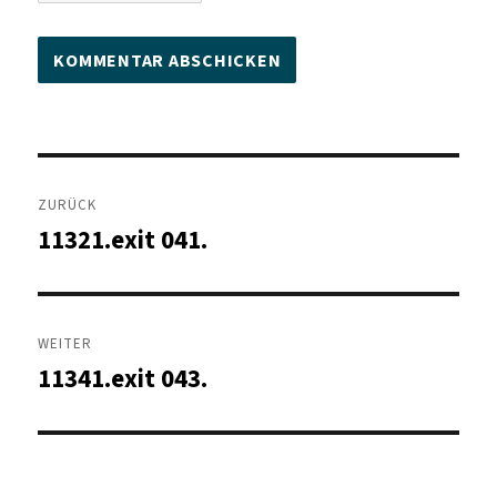
Beitragsnavigation
ZURÜCK
11321.exit 041.
Vorheriger
Beitrag:
WEITER
11341.exit 043.
Nächster
Beitrag: