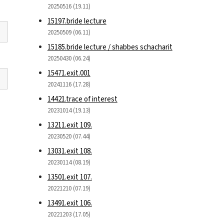
20250516 (19.11)
15197.bride lecture
20250509 (06.11)
15185.bride lecture / shabbes schacharit
20250430 (06.24)
15471.exit.001
20241116 (17.28)
14421.trace of interest
20231014 (19.13)
13211.exit 109.
20230520 (07.44)
13031.exit 108.
20230114 (08.19)
13501.exit 107.
20221210 (07.19)
13491.exit 106.
20221203 (17.05)