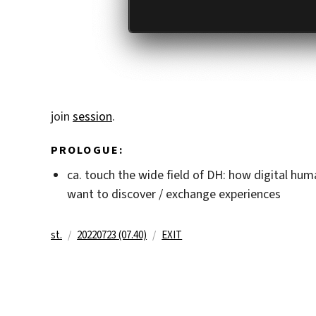
join
session
.
PROLOGUE:
ca. touch the wide field of DH: how digital huma
want to discover / exchange experiences
Autor
Veröffentlicht
Kategorien
st.
20220723 (07.40)
EXIT
am