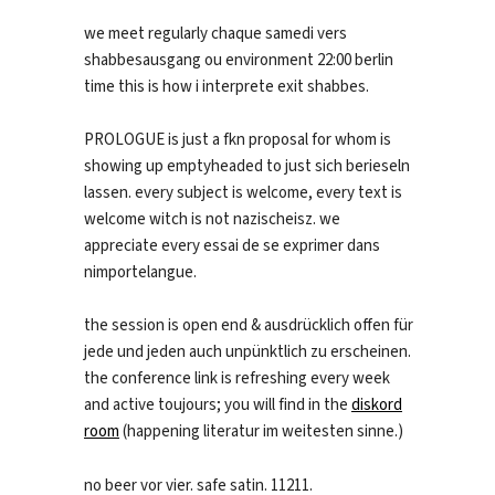
we meet regularly chaque samedi vers
shabbesausgang ou environment 22:00 berlin
time this is how i interprete exit shabbes.
PROLOGUE is just a fkn proposal for whom is
showing up emptyheaded to just sich berieseln
lassen. every subject is welcome, every text is
welcome witch is not nazischeisz. we
appreciate every essai de se exprimer dans
nimportelangue.
the session is open end & ausdrücklich offen für
jede und jeden auch unpünktlich zu erscheinen.
the conference link is refreshing every week
and active toujours; you will find in the
diskord
room
(happening literatur im weitesten sinne.)
no beer vor vier. safe satin. 11211.