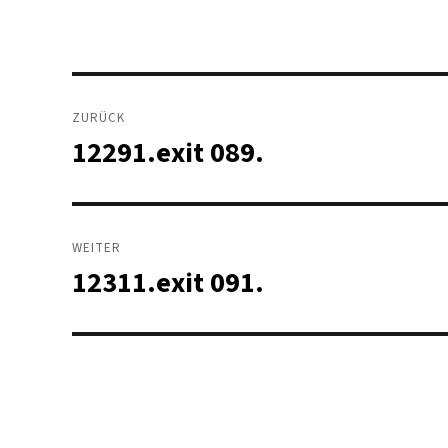
Beitragsnavigation
ZURÜCK
12291.exit 089.
Vorheriger
Beitrag:
WEITER
12311.exit 091.
Nächster
Beitrag: