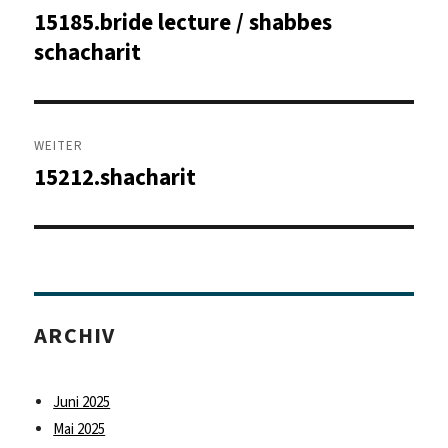
15185.bride lecture / shabbes
Vorheriger
Beitrag:
schacharit
WEITER
15212.shacharit
Nächster
Beitrag:
ARCHIV
Juni 2025
Mai 2025