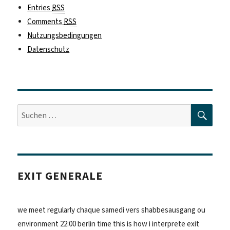
Entries
RSS
Comments
RSS
Nutzungsbedingungen
Datenschutz
SUC
Suche
nach:
EXIT GENERALE
we meet regularly chaque samedi vers shabbesausgang ou
environment 22:00 berlin time this is how i interprete exit