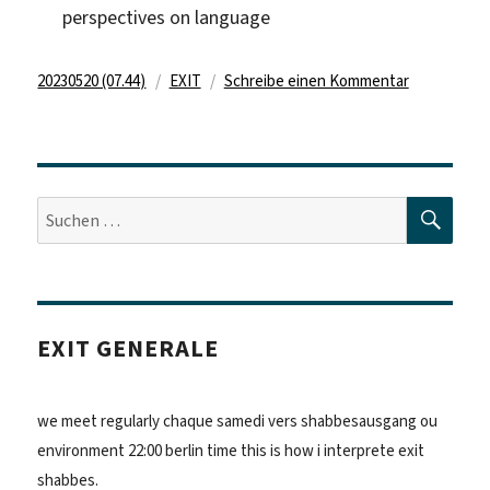
perspectives on language
Veröffentlicht
Kategorien
zu
20230520 (07.44)
EXIT
Schreibe einen Kommentar
am
13211.exit
109.
SUC
Suche
nach:
EXIT GENERALE
we meet regularly chaque samedi vers shabbesausgang ou
environment 22:00 berlin time this is how i interprete exit
shabbes.