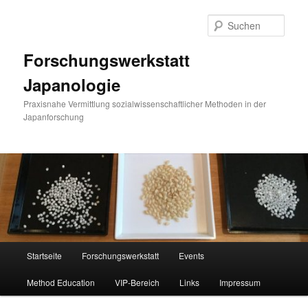
Zum
Zum
primären
sekundären
Such
Inhalt
Inhalt
springen
springen
Forschungswerkstatt
Japanologie
Praxisnahe Vermittlung sozialwissenschaftlicher Methoden in der
Japanforschung
Hauptmenü
Startseite
Forschungswerkstatt
Events
Method Education
VIP-Bereich
Links
Impressum