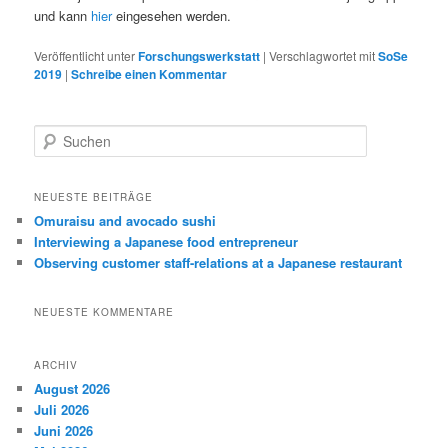
und kann
hier
eingesehen werden.
Veröffentlicht unter
Forschungswerkstatt
|
Verschlagwortet mit
SoSe
2019
|
Schreibe einen Kommentar
S
u
c
h
NEUESTE BEITRÄGE
e
Omuraisu and avocado sushi
n
Interviewing a Japanese food entrepreneur
Observing customer staff-relations at a Japanese restaurant
NEUESTE KOMMENTARE
ARCHIV
August 2026
Juli 2026
Juni 2026