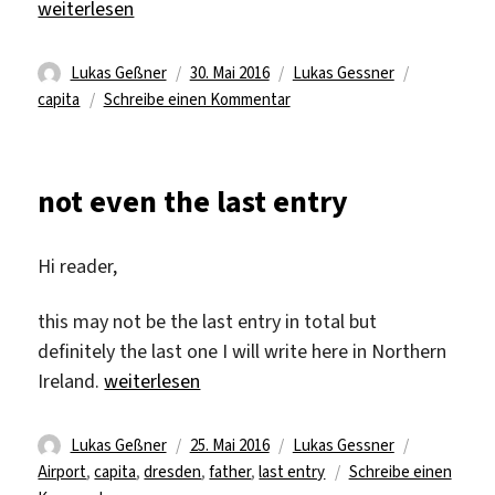
„Final Entry“
weiterlesen
Autor
Veröffentlicht
Kategorien
Schlagwört
Lukas Geßner
30. Mai 2016
Lukas Gessner
am
zu
capita
Schreibe einen Kommentar
Final
Entry
not even the last entry
Hi reader,
this may not be the last entry in total but
definitely the last one I will write here in Northern
„not even the last entry“
Ireland.
weiterlesen
Autor
Veröffentlicht
Kategorien
Schlagwört
Lukas Geßner
25. Mai 2016
Lukas Gessner
am
Airport
,
capita
,
dresden
,
father
,
last entry
Schreibe einen