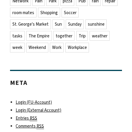
Network
Pain
Park
pizza
Pub
rain
repair
room mates
Shopping
Soccer
St. George's Market
Sun
Sunday
sunshine
tasks
The Empire
together
Trip
weather
week
Weekend
Work
Workplace
META
Login (FU-Account)
Login (External Account)
Entries
RSS
Comments
RSS