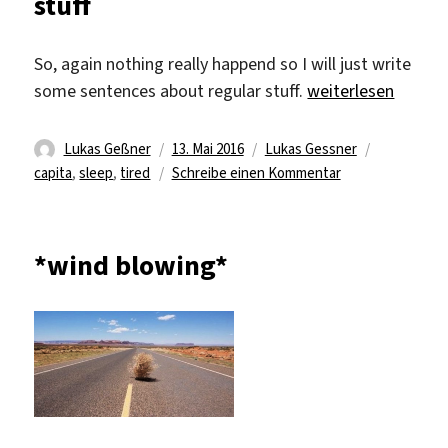
stuff
more
food
and
So, again nothing really happend so I will just write
poker
„stuff“
some sentences about regular stuff.
weiterlesen
Autor
Veröffentlicht
Kategorien
Schlagwört
Lukas Geßner
13. Mai 2016
Lukas Gessner
am
zu
capita
,
sleep
,
tired
Schreibe einen Kommentar
stuff
*wind blowing*