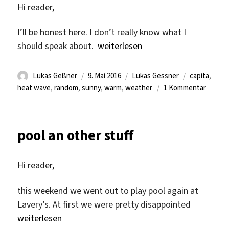
Hi reader,
I’ll be honest here. I don’t really know what I
„*wind blowing*“
should speak about.
weiterlesen
Autor
Veröffentlicht
Kategorien
Schlagwörte
Lukas Geßner
9. Mai 2016
Lukas Gessner
capita
,
am
zu
heat wave
,
random
,
sunny
,
warm
,
weather
1 Kommentar
*wind
blowin
pool an other stuff
Hi reader,
this weekend we went out to play pool again at
Lavery’s. At first we were pretty disappointed
„pool an other stuff“
weiterlesen