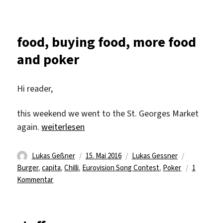
one
day
off
food, buying food, more food
and poker
Hi reader,
this weekend we went to the St. Georges Market
„food, buying food, more food and poker“
again.
weiterlesen
Autor
Veröffentlicht
Kategorien
Schlagwört
Lukas Geßner
15. Mai 2016
Lukas Gessner
am
Burger
,
capita
,
Chilli
,
Eurovision Song Contest
,
Poker
1
zu
Kommentar
food,
buying
food,