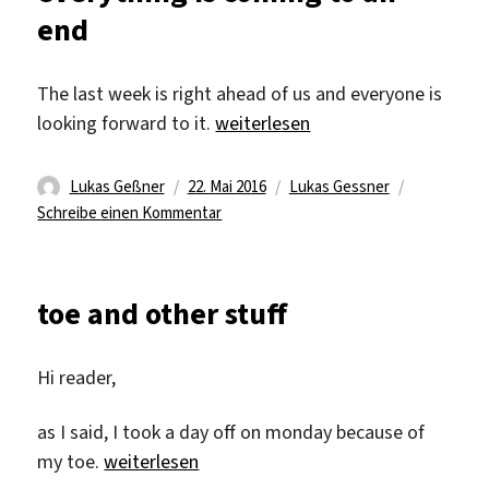
end
be
a
headline*
The last week is right ahead of us and everyone is
„everything is coming to an end“
looking forward to it.
weiterlesen
Autor
Veröffentlicht
Kategorien
Lukas Geßner
22. Mai 2016
Lukas Gessner
am
zu
Schreibe einen Kommentar
everything
is
coming
toe and other stuff
to
an
end
Hi reader,
as I said, I took a day off on monday because of
„toe and other stuff“
my toe.
weiterlesen