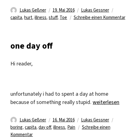
Autor
Veröffentlicht
Kategorien
Schlagwört
Lukas Geßner
19. Mai 2016
Lukas Gessner
am
zu
capita
,
hurt
,
illness
,
stuff
,
Toe
Schreibe einen Kommentar
toe
and
other
one day off
stuff
Hi reader,
unfortunately i had to spent a day at home
„one day off“
because of something really stupid.
weiterlesen
Autor
Veröffentlicht
Kategorien
Schlagwört
Lukas Geßner
16. Mai 2016
Lukas Gessner
am
boring
,
capita
,
day off
,
illness
,
Pain
Schreibe einen
zu
Kommentar