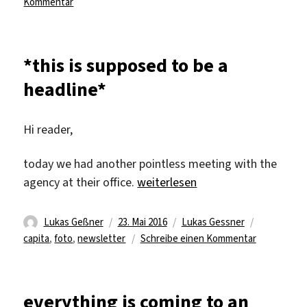
zu
Kommentar
not
even
the
*this is supposed to be a
last
headline*
entry
Hi reader,
today we had another pointless meeting with the
„*this is supposed to be a headli
agency at their office.
weiterlesen
Autor
Veröffentlicht
Kategorien
Schlagwört
Lukas Geßner
23. Mai 2016
Lukas Gessner
am
zu
capita
,
foto
,
newsletter
Schreibe einen Kommentar
*this
is
supposed
everything is coming to an
to