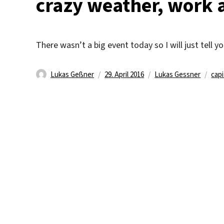
crazy weather, work
There wasn’t a big event today so I will just tell
Autor
Veröffentlicht
Kategorien
Sch
Lukas Geßner
29. April 2016
Lukas Gessner
capi
am