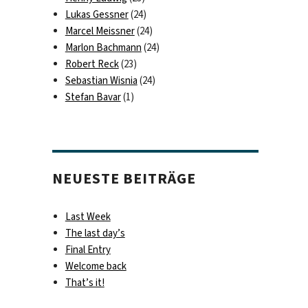
Lukas Gessner
(24)
Marcel Meissner
(24)
Marlon Bachmann
(24)
ting““
Robert Reck
(23)
Sebastian Wisnia
(24)
Stefan Bavar
(1)
,
NEUESTE BEITRÄGE
hooting“
Last Week
The last day’s
Final Entry
Welcome back
That’s it!