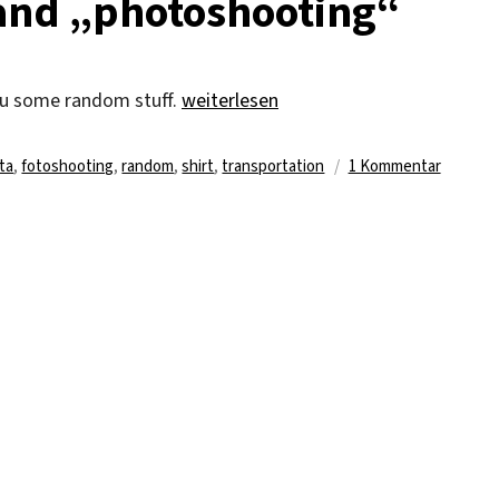
 and „photoshooting“
„crazy weather, work and „photoshoo
 you some random stuff.
weiterlesen
lagwörter
zu
ta
,
fotoshooting
,
random
,
shirt
,
transportation
1 Kommentar
crazy
weather
work
and
„photos