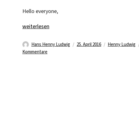
Hello everyone,
„B-Ball Time“
weiterlesen
Autor
Veröffentlicht
Kategorien
Hans Henny Ludwig
25. April 2016
Henny Ludwig
zu
am
Kommentare
B-
Ball
Time