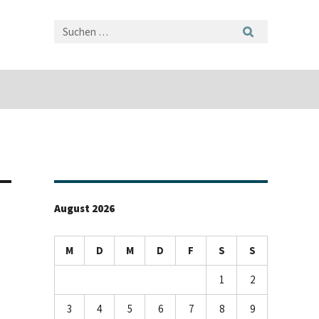
August 2026
M
D
M
D
F
S
S
1
2
3
4
5
6
7
8
9