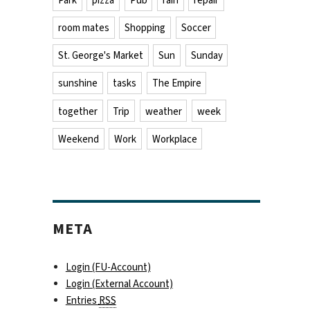
Park
pizza
Pub
rain
repair
room mates
Shopping
Soccer
St. George's Market
Sun
Sunday
sunshine
tasks
The Empire
together
Trip
weather
week
Weekend
Work
Workplace
META
Login (FU-Account)
Login (External Account)
Entries
RSS