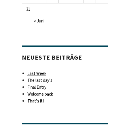
31
« Juni
NEUESTE BEITRÄGE
Last Week
The last day’s
Final Entry
Welcome back
That’s it!