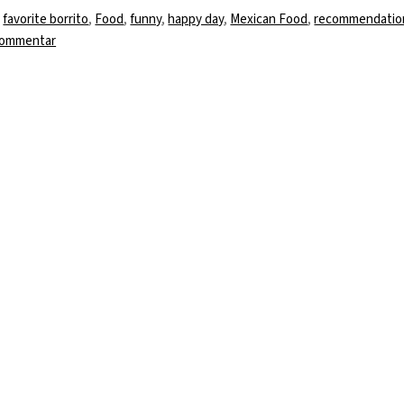
wörter
,
favorite borrito
,
Food
,
funny
,
happy day
,
Mexican Food
,
recommendatio
zu
Kommentar
I’ve
been
asked
for
the
usual!