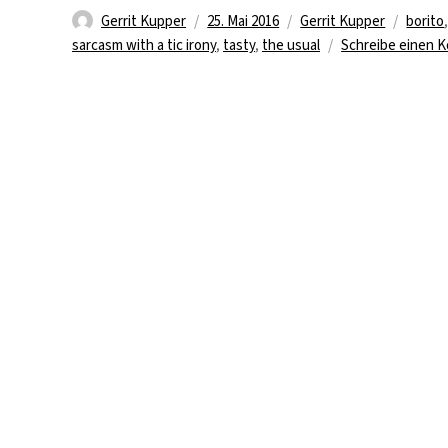
Autor
Veröffentlicht
Kategorien
Schlag
Gerrit Kupper
25. Mai 2016
Gerrit Kupper
borito
am
sarcasm with a tic irony
,
tasty
,
the usual
Schreibe einen 