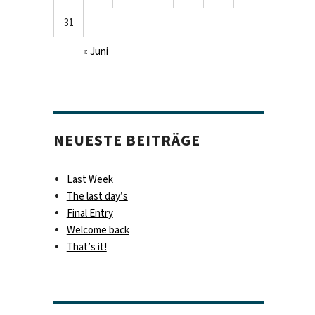
31
« Juni
NEUESTE BEITRÄGE
Last Week
The last day’s
Final Entry
Welcome back
That’s it!