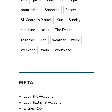
Park
pizza
Pub
rain
repair
room mates
Shopping
Soccer
St. George's Market
Sun
Sunday
sunshine
tasks
The Empire
together
Trip
weather
week
Weekend
Work
Workplace
META
Login (FU-Account)
Login (External Account)
Entries
RSS