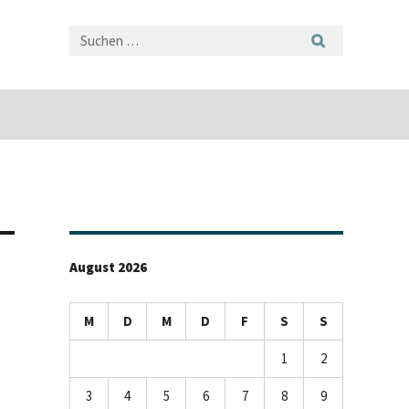
August 2026
M
D
M
D
F
S
S
1
2
3
4
5
6
7
8
9