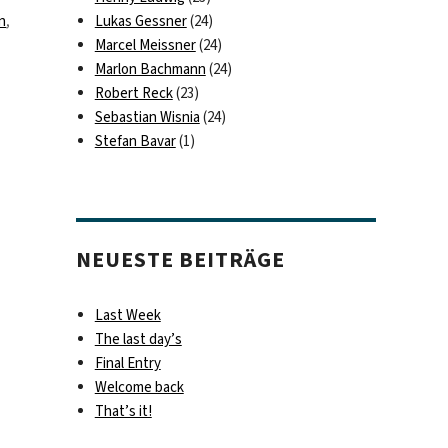
n
,
Lukas Gessner
(24)
Marcel Meissner
(24)
Marlon Bachmann
(24)
Robert Reck
(23)
Sebastian Wisnia
(24)
Stefan Bavar
(1)
NEUESTE BEITRÄGE
Last Week
The last day’s
Final Entry
Welcome back
That’s it!