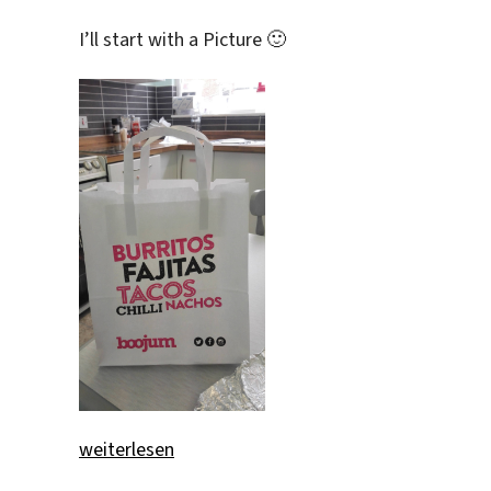
I’ll start with a Picture 🙂
„I’ve been asked for the usual!“
weiterlesen