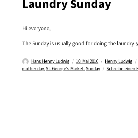
Laundry Sunday
Hi everyone,
The Sunday is usually good for doing the laundry.
Autor
Veröffentlicht
Kategorien
Hans Henny Ludwig
10. Mai 2016
Henny Ludwig
am
mother day
,
St. George's Market
,
Sunday
Schreibe einen