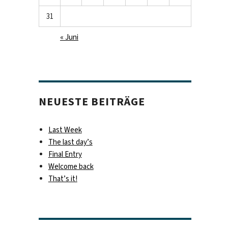
31
« Juni
NEUESTE BEITRÄGE
Last Week
The last day’s
Final Entry
Welcome back
That’s it!