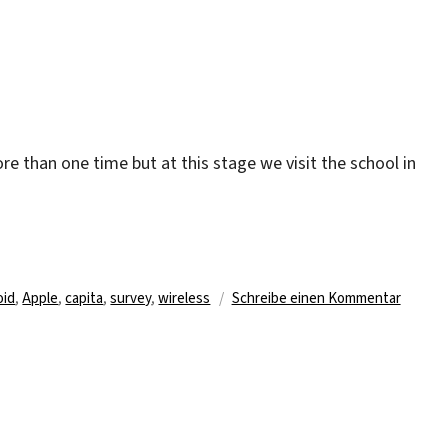
ore than one time but at this stage we visit the school in
agwörter
zu
oid
,
Apple
,
capita
,
survey
,
wireless
Schreibe einen Kommentar
Where
are
you
Mr.
WLAN?