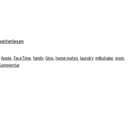
„Laundry Sunday“
weiterlesen
Schlagwörter
Apple
,
FaceTime
,
family
,
Gino
,
home mates
,
laundry
,
milkshake
,
mom
,
zu
 Kommentar
Laundry
Sunday