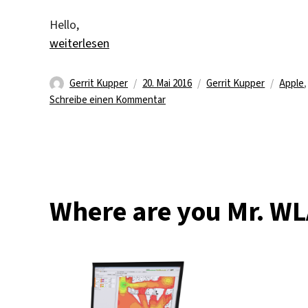
Hello,
„Useing an MacBook with Windows“
weiterlesen
Autor
Veröffentlicht
Kategorien
Schlag
Gerrit Kupper
20. Mai 2016
Gerrit Kupper
Apple
am
zu
Schreibe einen Kommentar
Useing
an
MacBook
with
Windows
Where are you Mr. W