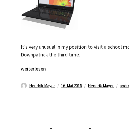
It’s very unusual in my position to visit a school m
Downpatrick the third time.
„Where are you Mr. WLAN?“
weiterlesen
Autor
Veröffentlicht
Kategorien
Schl
Hendrik Mayer
16. Mai 2016
Hendrik Mayer
andr
am