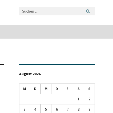
August 2026
M
D
M
D
F
S
S
1
2
3
4
5
6
7
8
9