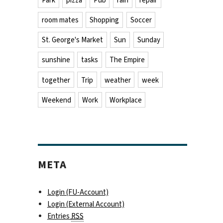
Park
pizza
Pub
rain
repair
room mates
Shopping
Soccer
St. George's Market
Sun
Sunday
sunshine
tasks
The Empire
together
Trip
weather
week
Weekend
Work
Workplace
META
Login (FU-Account)
Login (External Account)
Entries
RSS