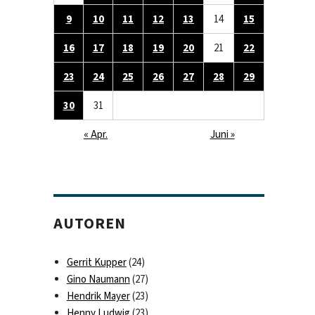
9
10
11
12
13
14
15
16
17
18
19
20
21
22
23
24
25
26
27
28
29
30
31
« Apr.
Juni »
AUTOREN
Gerrit Kupper
(24)
Gino Naumann
(27)
Hendrik Mayer
(23)
Henny Ludwig
(23)