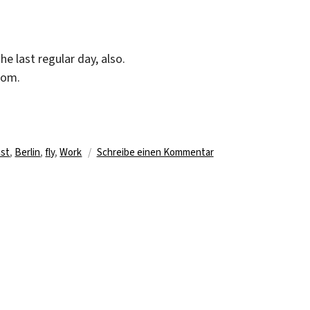
the last regular day, also.
room.
agwörter
zu
ast
,
Berlin
,
fly
,
Work
Schreibe einen Kommentar
Last
regular
day
in
Belfast