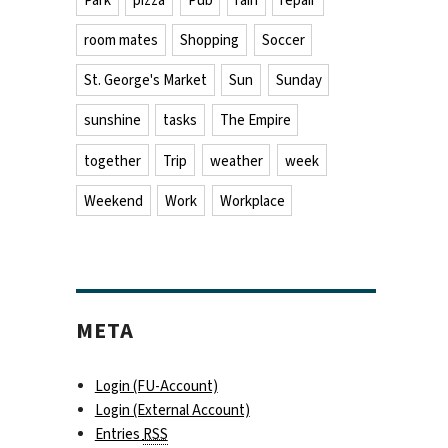
Park
pizza
Pub
rain
repair
room mates
Shopping
Soccer
St. George's Market
Sun
Sunday
sunshine
tasks
The Empire
together
Trip
weather
week
Weekend
Work
Workplace
META
Login (FU-Account)
Login (External Account)
Entries
RSS