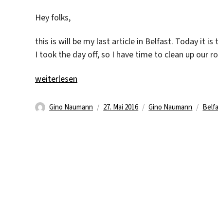
Hey folks,
this is will be my last article in Belfast. Today it is 
I took the day off, so I have time to clean up our 
„Last regular day in Belfast“
weiterlesen
Autor
Veröffentlicht
Kategorien
Schl
Gino Naumann
27. Mai 2016
Gino Naumann
Belf
am