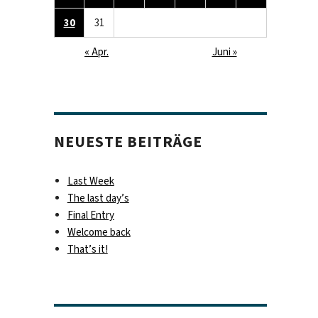
30
31
« Apr.
Juni »
NEUESTE BEITRÄGE
Last Week
The last day’s
Final Entry
Welcome back
That’s it!