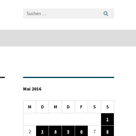
Mai 2016
M
D
M
D
F
S
S
1
2
3
4
5
6
7
8