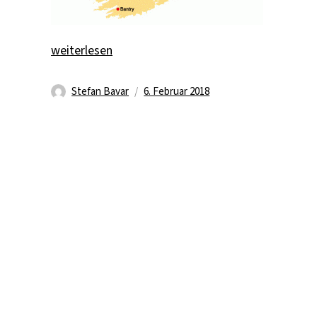
„Das Auslandspraktikum“
weiterlesen
Autor
Veröffentlicht
Stefan Bavar
6. Februar 2018
am