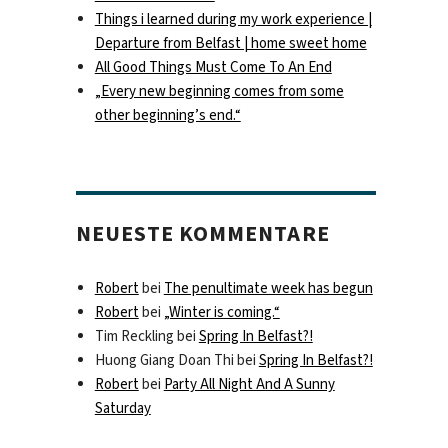
Things i learned during my work experience |
Departure from Belfast | home sweet home
All Good Things Must Come To An End
„Every new beginning comes from some
other beginning’s end.“
NEUESTE KOMMENTARE
Robert
bei
The penultimate week has begun
Robert
bei
„Winter is coming.“
Tim Reckling
bei
Spring In Belfast?!
Huong Giang Doan Thi
bei
Spring In Belfast?!
Robert
bei
Party All Night And A Sunny
Saturday