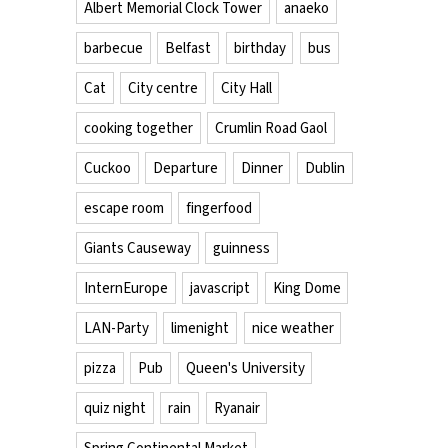
Albert Memorial Clock Tower
anaeko
barbecue
Belfast
birthday
bus
Cat
City centre
City Hall
cooking together
Crumlin Road Gaol
Cuckoo
Departure
Dinner
Dublin
escape room
fingerfood
Giants Causeway
guinness
InternEurope
javascript
King Dome
LAN-Party
limenight
nice weather
pizza
Pub
Queen's University
quiz night
rain
Ryanair