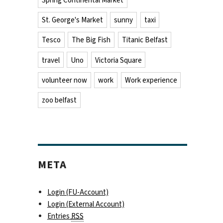
Spring Continental Market
St. George's Market
sunny
taxi
Tesco
The Big Fish
Titanic Belfast
travel
Uno
Victoria Square
volunteer now
work
Work experience
zoo belfast
META
Login (FU-Account)
Login (External Account)
Entries
RSS