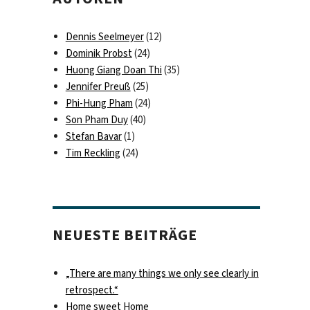
Dennis Seelmeyer
(12)
Dominik Probst
(24)
Huong Giang Doan Thi
(35)
Jennifer Preuß
(25)
Phi-Hung Pham
(24)
Son Pham Duy
(40)
Stefan Bavar
(1)
Tim Reckling
(24)
NEUESTE BEITRÄGE
„There are many things we only see clearly in
retrospect.“
Home sweet Home