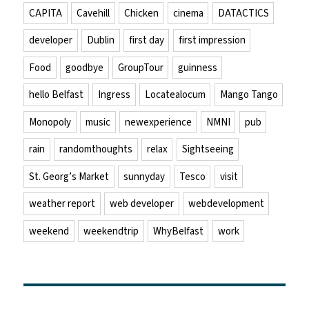
CAPITA
Cavehill
Chicken
cinema
DATACTICS
developer
Dublin
first day
first impression
Food
goodbye
GroupTour
guinness
hello Belfast
Ingress
Locatealocum
Mango Tango
Monopoly
music
newexperience
NMNI
pub
rain
randomthoughts
relax
Sightseeing
St. Georg’s Market
sunnyday
Tesco
visit
weather report
web developer
webdevelopment
weekend
weekendtrip
WhyBelfast
work